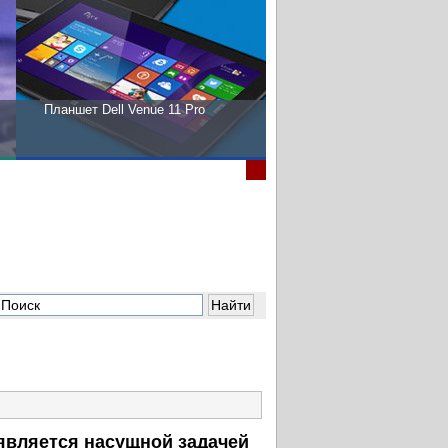
Планшет Dell Venue 11 Pro
Пора выбирать Fujitsu!
является насущной задачей