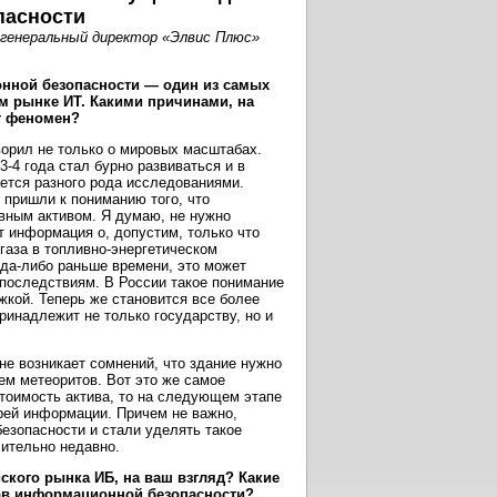
пасности
генеральный директор «Элвис Плюс»
нной безопасности — один из самых
м рынке ИТ. Какими причинами, на
т феномен?
ворил не только о мировых масштабах.
3-4 года стал бурно развиваться и в
ется разного рода исследованиями.
и пришли к пониманию того, что
вным активом. Я думаю, не нужно
т информация о, допустим, только что
газа в топливно-энергетическом
уда-либо раньше времени, это может
 последствиям. В России такое понимание
кой. Теперь же становится все более
инадлежит не только государству, но и
 не возникает сомнений, что здание нужно
ем метеоритов. Вот это же самое
тоимость актива, то на следующем этапе
рей информации. Причем не важно,
езопасности и стали уделять такое
сительно недавно.
кого рынка ИБ, на ваш взгляд? Какие
ов информационной безопасности?