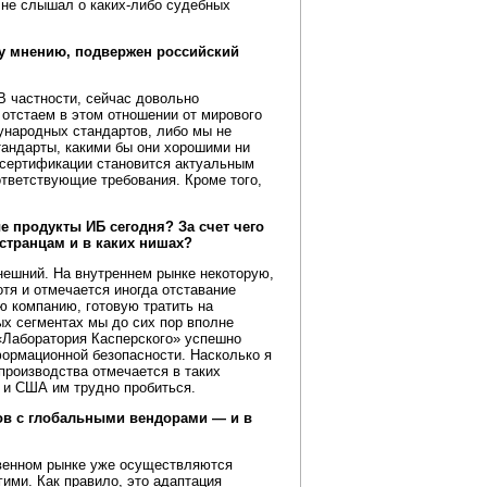
я не слышал о каких-либо судебных
у мнению, подвержен российский
В частности, сейчас довольно
 отстаем в этом отношении от мирового
дународных стандартов, либо мы не
андарты, какими бы они хорошими ни
о сертификации становится актуальным
тветствующие требования. Кроме того,
 продукты ИБ сегодня? За счет чего
странцам и в каких нишах?
нешний. На внутреннем рынке некоторую,
тя и отмечается иногда отставание
ю компанию, готовую тратить на
ных сегментах мы до сих пор вполне
 «Лаборатория Касперского» успешно
формационной безопасности. Насколько я
производства отмечается в таких
е и США им трудно пробиться.
ов с глобальными вендорами — и в
ственном рынке уже осуществляются
ими. Как правило, это адаптация