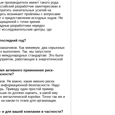
ые производители имеют такого рода
ссийский разработчик заинтересован в
тратить значительных усилий на
здесь возникают проблемы с вопросами
т о предоставлении исходных кодов. Ни
ащищенной с точки зрения
падные разработчики нередко
 исследовательские центры, где
последний год?
 заказчиков. Как минимум, два серьезных
о выполнено. Так, мы запустили
по международных стандартам. Это были
дприятие, работающее в энергетической
мя активного применения риск-
асности?
ов. Не важно, какие именно риски.
 информационной безопасности. Надо
ерь. Приведу один простой пример.
льше он должен оценить, а какой ему
о металлической коробки. Точно так же и
на каком-то этапе для организации.
— и для вашей компании в частности?