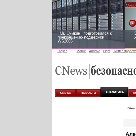
«Mr. Сумкин» подготовился к
К
прекращению поддержки
б
WS2003
English
Mobile
Android
Light
Twitter (topnew
Заоблачная оптимизация: как
Р
Faberlic изменил подход к
2
аналитике
АНАЛИТИКА
CNEWS
НОВОСТИ
К
Обзор
Але