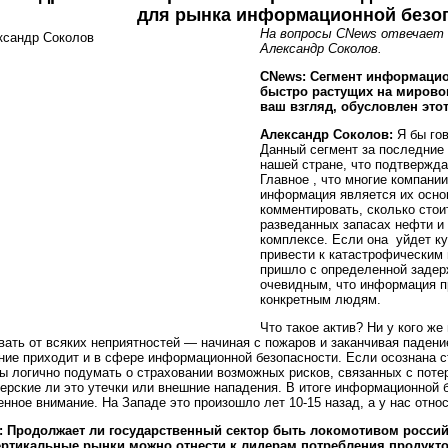
для рынка информационной безо
На вопросы CNews отвечает 
Александр Соколов.
CNews: Сегмент информацио
быстро растущих на мирово
ваш взгляд, обусловлен это
Александр Соколов:
Я бы го
Данный сегмент за последние 
нашей стране, что подтвержда
Главное , что многие компани
информация является их осно
комментировать, сколько стои
разведанных запасах нефти и 
комплексе. Если она уйдет к
привести к катастрофическим
пришло с определенной задерж
очевидным, что информация пр
конкретным людям.
Что такое актив? Ни у кого же
вать от всяких неприятностей — начиная с пожаров и заканчивая падени
ние приходит и в сфере информационной безопасности. Если осознана с
ы логично подумать о страховании возможных рисков, связанных с поте
ерские ли это утечки или внешние нападения. В итоге информационной б
нное внимание. На Западе это произошло лет 10-15 назад, а у нас отно
: Продолжает ли государственный сектор быть локомотивом российс
ертикальные рынки можно отнести к лидерам потребления продукт