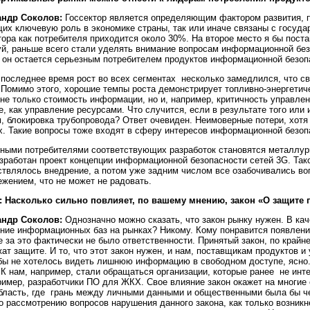
андр Соколов:
Госсектор является определяющим фактором развития, п
их ключевую роль в экономике страны, так или иначе связаны с госуд
тора как потребителя приходится около 30%. На второе место я бы пост
й, раньше всего стали уделять внимание вопросам информационной безо
 он остается серьезным потребителем продуктов информационной безоп
 последнее время рост во всех сегментах несколько замедлился, что 
 Помимо этого, хорошие темпы роста демонстрирует топливно-энергети
 не только стоимость информации, но и, например, критичность управлени
е, как управление ресурсами. Что случится, если в результате того или
, блокировка трубопровода? Ответ очевиден. Неимоверные потери, хотя
х. Такие вопросы тоже входят в сферу интересов информационной безоп
ными потребителями соответствующих разработок становятся металлург
зработан проект концепции информационной безопасности сетей 3G. Так
твлялось внедрение, а потом уже задним числом все озабочивались во
ежением, что не может не радовать.
: Насколько сильно повлияет, по вашему мнению, закон «О защите
андр Соколов:
Однозначно можно сказать, что закон рынку нужен. В ка
ние информационных баз на рынках? Никому. Кому понравится появлени
 за это фактически не было ответственности. Принятый закон, по крайн
ат защите. И то, что этот закон нужен, и нам, поставщикам продуктов 
бы не хотелось видеть лишнюю информацию в свободном доступе, ясно. 
 К нам, например, стали обращаться организации, которые ранее не ин
имер, разработчики ПО для ЖКХ. Свое влияние закон окажет на многие с
бласть, где грань между личными данными и общественными была бы че
о рассмотрению вопросов нарушения данного закона, как только возникн