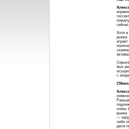
Алекс
играющ
госсек
пожалу
сейчас
Хотя в
рынка.
играет
поняти
скажем
актива
Серьез
был ра
осущес
с опер
CNews
Алекс
появле
Раньше
подлеж
очень 
рынка.
— напр
либо о
дела п