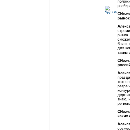
положи
разбир
CNews
рынок
Алекс
стреми
рынка.
сможем
были, 
для ко
таким 
CNews
росси
Алекс
правда
технол
разраб
конкур
держит
знаю, 
регион
CNews
каких 
Алекс
совмес