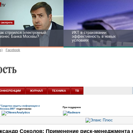
ак строился электронный
ИКТ в страховании:
изнес Банка Москвы?
эффективность в новых
условиях
s)
Facebook
ейтинг CNewsInfrastructure
Информационная безопасность
015: приглашаем участвовать
бизнеса и госструктур:
развитие в новых условиях
ОНФЕРЕНЦИИ
ЖУРНАЛ
ТЕХНИКА
ТВ
"Средства защиты информации и
При поддержке
бизнеса 2007"
подготовлен
ксандр Соколов: Применение риск-менеджмента 