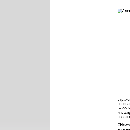
страхо
осозна
было б
инсайд
повыше
CNews
еще в