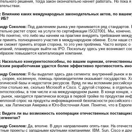
тельного решения, тогда закон окончательно начнет работать. Но пока 
ательствах.
: Влиянию каких международных законодательных актов, по вашем
 ИБ?
андр Соколов:
Под давлением рынка уже принимается ряд стандартов. 
тельно растет спрос на услуги по сертификации ISO27001. Мы, конечно,
 Но понятно, что либо мы начнем на практике внедрять требования меж
 принять полноценного участия в международном обмене. Если наши ст
не сможет принять вторая сторона, то это уже проблема. Часто вопрос 
мпаний, планирующих выйти на IPO. Поскольку здесь уже возникают соо
образом повышается капитализация компании.
: Насколько конкурентоспособны, по вашим оценкам, отечественные
йским разработчикам удастся более эффективно противостоять ино
андр Соколов:
Я бы выделил здесь два сегмента: внутренний рынок и в
, скорее, косвенную, помощь производителям оказывает государство. Хо
огической базы и недостаток ресурсов. Вряд ли мы вспомним российску
отки столько же, сколько Microsoft и Cisco. С другой стороны, в отдель
ентоспособны, в том числе и на международном рынке. В конце концов,
 рынок, находится практически всегда в первой тройке по продуктам ин
неплохой спрос на продукты информационной безопасности российского 
ах, как Латинская Америка и Юго-Восточная Азия. Понятно, что в Европ
: Видите ли вы возможность кооперации отечественных поставщик
сегментах?
андр Соколов:
Да, вполне. В двух направлениях опять-таки. На отече
тные проекты с западными крупными компаниями: IBM, Sun, Cisco и друг