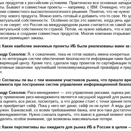
ых продуктов к российским условиям. Практически все основные западн
ты. Бывают и совместные проекты — например, с IBM. Очевидно, что ро
нии совместного высокотехнологичного решения. Понятно, что не нужно 
отку нового продукта. Можно взять готовый и добавить что-то свое. Но 
ектуальной собственности. Особенно остро это заметно, когда речь иде
го не секрет, что Россия на международном рынке считается не самой з
ектуальной собственности страной. Потом, не нужно забывать, что и за
ресованы в создании совместных продуктов. Многие компании открывают
ески размещают заказы.
: Какие наиболее значимые проекты ИБ были реализованы вами за 
андр Соколов:
Я, к сожалению, пока не готов назвать имена конкретных
а по интеграции систем обеспечения безопасности информации нами был
веряющий центр. Кроме того, сделали пару проектов по сертификации 
ативные заказчики: крупнейший телекоммуникационный провайдер и пре
и.
: Согласны ли вы с тем мнением участников рынка, что пришло вре
жмента при построении систем управления информационной безоп
андр Соколов:
Риск-менеджмент — это управление рисками, оценка риск
у применение риск-менеджмента является насущной задачей для рынка
а оценить все риски, посмотреть, а что дороже стоит с точки зрения пот
к приобретает сейф. Пока у него нет денег, сейф он не купит. А ведь да
ужен. Банковский, со всеми требованиями банка, или все-таки достаточн
-менеджментом. Нужно сначала оценить, что важно в данный момент или 
делить особое внимание, где возможны максимальные потери.
: Какие перспективы вы ожидаете для рынка ИБ в России в целом 