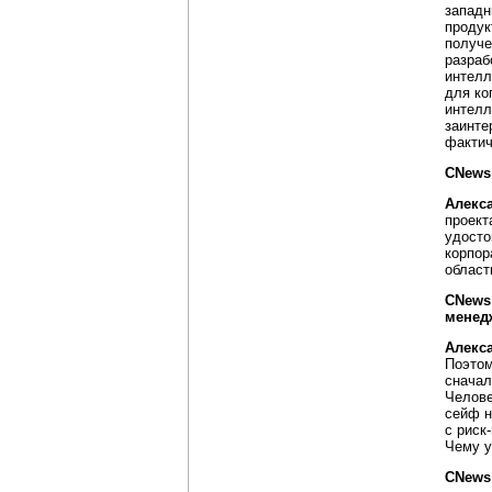
западн
продук
получе
разраб
интелл
для ко
интелл
заинте
фактич
CNews
Алекс
проект
удосто
корпор
област
CNews
менед
Алекс
Поэтом
сначал
Челове
сейф н
с риск
Чему у
CNews