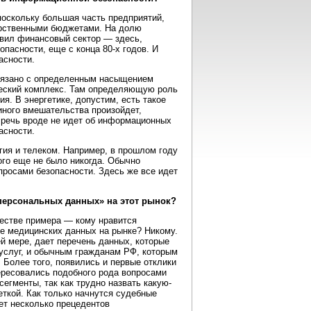
оскольку большая часть предприятий,
арственными бюджетами. На долю
авил финансовый сектор — здесь,
пасности, еще с конца 80-х годов. И
асности.
связано с определенным насыщением
ческий комплекс. Там определяющую роль
я. В энергетике, допустим, есть такое
 иного вмешательства произойдет,
 речь вроде не идет об информационных
асности.
ия и телеком. Например, в прошлом году
ого еще не было никогда. Обычно
просами безопасности. Здесь же все идет
 персональных данных» на этот рынок?
честве примера — кому нравится
е медицинских данных на рынке? Никому.
ей мере, дает перечень данных, которые
и услуг, и обычным гражданам РФ, которым
Более того, появились и первые отклики
тересовались подобного рода вопросами
егменты, так как трудно назвать какую-
ткой. Как только начнутся судебные
ет несколько прецедентов