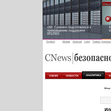
«Mr. Сумкин» подготовился к
К
прекращению поддержки
б
WS2003
English
Mobile
Android
Light
Twitter (topnew
Заоблачная оптимизация: как
Р
Faberlic изменил подход к
2
аналитике
АНАЛИТИКА
CNEWS
НОВОСТИ
К
Обзор
Ил