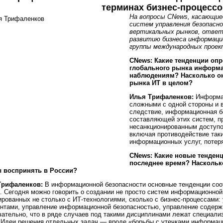
терминах бизнес-процессо
На вопросы CNews, касающие
систем управления безопасно
вертикальных рынков, ответ
развитию бизнеса информаци
группы международных прое
CNews: Какие тенденции оп
глобального рынка информа
наблюдениям? Насколько он
рынка ИТ в целом?
Илья Трифаленков:
Информа
сложными с одной стороны и 
следствие, информационная б
составляющей этих систем, п
несанкционированным доступо
включая противодействие таки
информационных услуг, потеря
CNews: Какие новые тенденц
последнее время? Насколь
ы воспринять в России?
Трифаленков:
В информационной безопасности основные тенденции соо
. Сегодня можно говорить о создании не просто систем информационной
ированных не столько с ИТ-технологиями, сколько с бизнес-процессами
нтами, управление информационной безопасностью, управление содер
ательно, что в ряде случаев под такими дисциплинами лежат специализ
 Идеи решения отдельных задач — вроде «борьбы с утечками информац