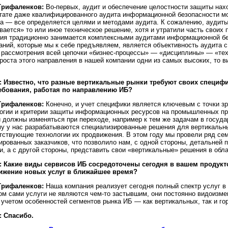
Трифаленков:
Во-первых, аудит и обеспечение целостности защиты нах
тате даже квалифицированного аудита информационной безопасности м
а — все определяется целями и методами аудита. К сожалению, аудиты,
вается» то или иное техническое решение, хотя и утратили часть своих 
ия традиционно занимается комплексными аудитами информационной бе
аний, которые мы к себе предъявляем, является объективность аудита с 
 рассмотрения всей цепочки «бизнес-процессы» — «дисциплины» — «те
роста этого направления в нашей компании одни из самых высоких, то 
: Известно, что разные вертикальные рынки требуют своих специфи
ребования, работая по направлению ИБ?
Трифаленков:
Конечно, и учет специфики является ключевым с точки з
огии и критерии защиты информационных ресурсов на промышленных пр
и должны изменяться при переходе, например к тем же задачам в госуда
у у нас разрабатываются специализированные решения для вертикальн
тствующие технологии их продвижения. В этом году мы провели ряд се
ированных заказчиков, что позволило нам, с одной стороны, детальней 
и, а с другой стороны, представить свои «вертикальные» решения в об
: Какие виды сервисов ИБ сосредоточены сегодня в вашем продук
ижение новых услуг в ближайшее время?
Трифаленков:
Наша компания реализует сегодня полный спектр услуг в
ом сами услуги не являются чем-то застывшим, они постоянно видоизмен
с учетом особенностей сегментов рынка ИБ — как вертикальных, так и го
: Спасибо.