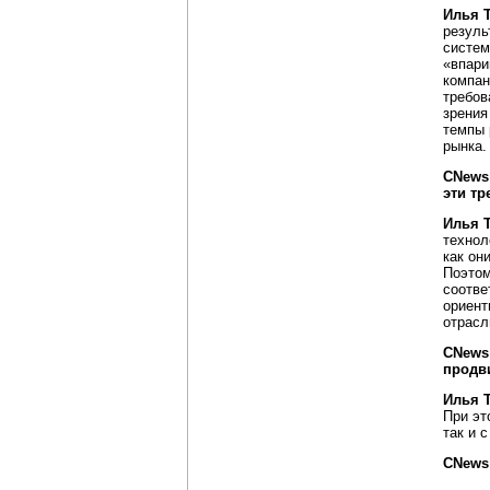
Илья 
резуль
систем
«впари
компан
требов
зрения
темпы 
рынка.
CNews
эти т
Илья 
технол
как он
Поэтом
соотве
ориент
отрасл
CNews
продв
Илья 
При эт
так и 
CNews