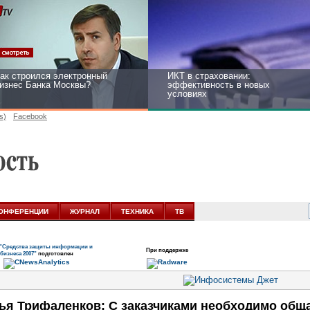
ак строился электронный
ИКТ в страховании:
изнес Банка Москвы?
эффективность в новых
условиях
s)
Facebook
ейтинг CNewsInfrastructure
Информационная безопасность
015: приглашаем участвовать
бизнеса и госструктур:
развитие в новых условиях
ОНФЕРЕНЦИИ
ЖУРНАЛ
ТЕХНИКА
ТВ
"Средства защиты информации и
При поддержке
бизнеса 2007"
подготовлен
ья Трифаленков: С заказчиками необходимо общат