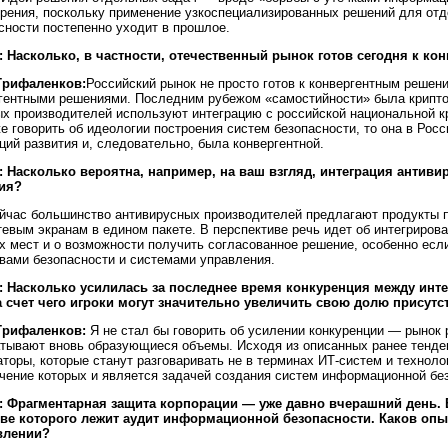
зрения, поскольку применение узкоспециализированных решений для от
сности постепенно уходит в прошлое.
: Насколько, в частности, отечественный рынок готов сегодня к к
Трифаленков:
Российский рынок не просто готов к конвергентным решени
гентными решениями. Последним рубежом «самостийности» была крипто
х производителей используют интеграцию с российской национальной к
е говорить об идеологии построения систем безопасности, то она в Рос
ций развития и, следовательно, была конвергентной.
 Насколько вероятна, например, на ваш взгляд, интеграция антиви
ия?
йчас большинство антивирусных производителей предлагают продукты 
евым экранам в едином пакете. В перспективе речь идет об интегриро
х мест и о возможности получить согласованное решение, особенно если
вами безопасности и системами управления.
: Насколько усилилась за последнее время конкуренция между инт
 счет чего игроки могут значительно увеличить свою долю присут
Трифаленков:
Я не стал бы говорить об усилении конкуренции — рынок р
тывают вновь образующиеся объемы. Исходя из описанных ранее тенден
аторы, которые станут разговаривать не в терминах ИТ-систем и техноло
чение которых и является задачей создания систем информационной бе
: Фрагментарная защита корпорации — уже давно вчерашний день.
ове которого лежит аудит информационной безопасности. Каков опы
влении?