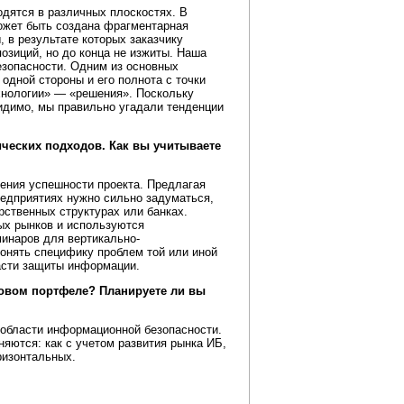
одятся в различных плоскостях. В
ожет быть создана фрагментарная
 в результате которых заказчику
позиций, но до конца не изжиты. Наша
зопасности. Одним из основных
одной стороны и его полнота с точки
хнологии» — «решения». Поскольку
видимо, мы правильно угадали тенденции
ческих подходов. Как вы учитываете
рения успешности проекта. Предлагая
едприятиях нужно сильно задуматься,
рственных структурах или банках.
ых рынков и используются
минаров для вертикально-
понять специфику проблем той или иной
ласти защиты информации.
товом портфеле? Планируете ли вы
 области информационной безопасности.
яются: как с учетом развития рынка ИБ,
ризонтальных.