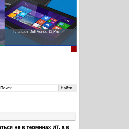
Планшет Dell Venue 11 Pro
Пора выбирать Fujitsu!
ься не в терминах ИТ, а в