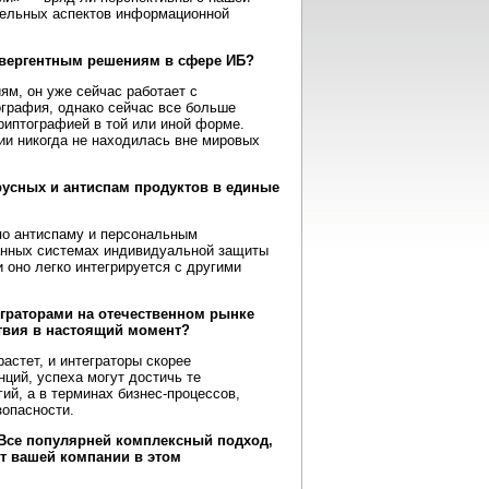
дельных аспектов информационной
онвергентным решениям в сфере ИБ?
ям, он уже сейчас работает с
графия, однако сейчас все больше
риптографией в той или иной форме.
сии никогда не находилась вне мировых
русных и антиспам продуктов в единые
по антиспаму и персональным
ванных системах индивидуальной защиты
 оно легко интегрируется с другими
еграторами на отечественном рынке
ствия в настоящий момент?
астет, и интеграторы скорее
ций, успеха могут достичь те
гий, а в терминах бизнес-процессов,
зопасности.
 Все популярней комплексный подход,
т вашей компании в этом