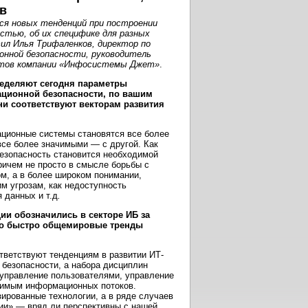
в
ся новых тенденций при построении
стью, об их специфике для разных
ил Илья Трифаленков, директор по
онной безопасности, руководитель
ктов компании «Инфосистемы Джет»
.
ределяют сегодня параметры
ционной безопасности, по вашим
и соответствуют векторам развития
ционные системы становятся все более
все более значимыми — с другой. Как
езопасность становится необходимой
ричем не просто в смысле борьбы с
м, а в более широком понимании,
м угрозам, как недоступность
 данных и т.д
.
ии обозначились в секторе ИБ за
ко быстро общемировые тренды
тветствуют тенденциям в развитии ИТ-
 безопасности, а набора дисциплин
: управление пользователями, управление
жимым информационных потоков.
ированные технологии, а в ряде случаев
ии» — вряд ли перспективны с нашей