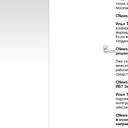
точки 
безопа
CNews
Илья 
конвер
мировы
Если ж
тенден
CNews:
решен
Уже се
межсет
рабочи
средст
CNews
ИБ? За
Илья 
подхва
интегр
обеспе
CNews
в осн
напра