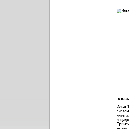
готов
Илья 
систем
интегр
инциде
Примеч
— нет.