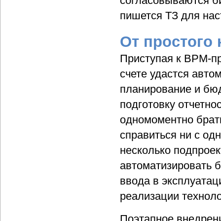
согласовываются би
пишется ТЗ для на
От простого
Приступая к ВРМ-пр
счете удастся авто
планирование и бю
подготовку отчетно
одномоментно брать
справиться ни с од
несколько подпроек
автоматизировать б
ввода в эксплуатац
реализации техноло
Поэтапное внедрени