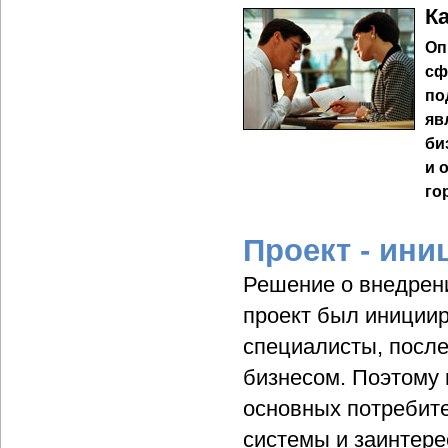
К
Оп
сф
по
яв
би
и 
го
Проект - ин
Решение о внедрен
проект был иниции
специалисты, после
бизнесом. Поэтому 
основных потребит
системы и заинтере