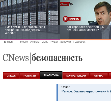
«Mr. Сумкин» подготовился к
Как строился электронный
прекращению поддержки
бизнес Банка Москвы?
WS2003
English
Mobile
Android
Light
Twitter (topnews)
Facebook
Заоблачная оптимизация: как
Рейтинг CNewsInfrastructure 20
Faberlic изменил подход к
приглашаем участвовать
аналитике
АНАЛИТИКА
CNEWS
НОВОСТИ
КОНФЕРЕНЦИИ
ЖУРНАЛ
Обзор
Рынок бизнес-приложений 