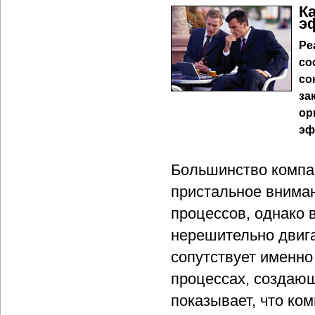
К
э
Ре
со
со
за
ор
эф
Большинство компа
пристальное внима
процессов, однако 
нерешительно двига
сопутствует именно
процессах, создающ
показывает, что ко