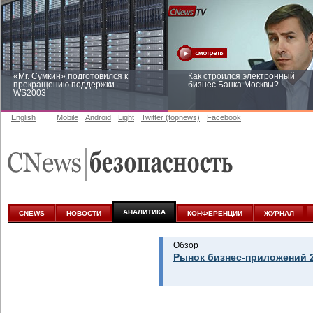
«Mr. Сумкин» подготовился к
Как строился электронный
прекращению поддержки
бизнес Банка Москвы?
WS2003
English
Mobile
Android
Light
Twitter (topnews)
Facebook
Заоблачная оптимизация: как
Рейтинг CNewsInfrastructure 20
Faberlic изменил подход к
приглашаем участвовать
аналитике
АНАЛИТИКА
CNEWS
НОВОСТИ
КОНФЕРЕНЦИИ
ЖУРНАЛ
Обзор
Рынок бизнес-приложений 