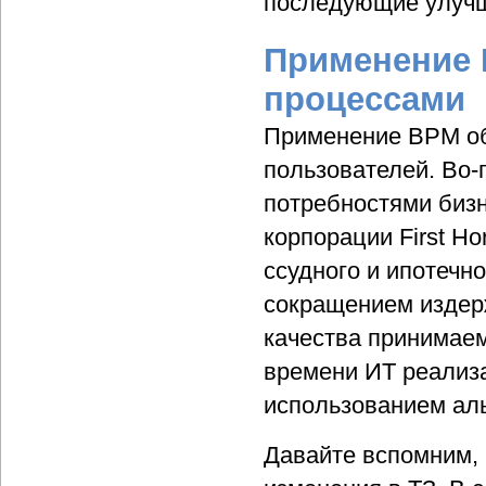
последующие улуч
Применение 
процессами
Применение BPM об
пользователей. Во-
потребностями биз
корпорации First H
ссудного и ипотечн
сокращением издер
качества принимае
времени ИТ реализа
использованием аль
Давайте вспомним,