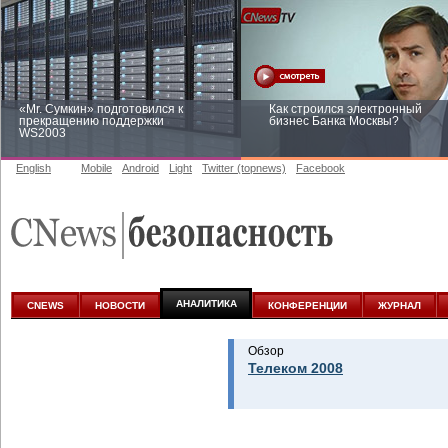
«Mr. Сумкин» подготовился к
Как строился электронный
прекращению поддержки
бизнес Банка Москвы?
WS2003
English
Mobile
Android
Light
Twitter (topnews)
Facebook
Заоблачная оптимизация: как
Рейтинг CNewsInfrastructure 20
Faberlic изменил подход к
приглашаем участвовать
аналитике
АНАЛИТИКА
CNEWS
НОВОСТИ
КОНФЕРЕНЦИИ
ЖУРНАЛ
Обзор
Телеком 2008