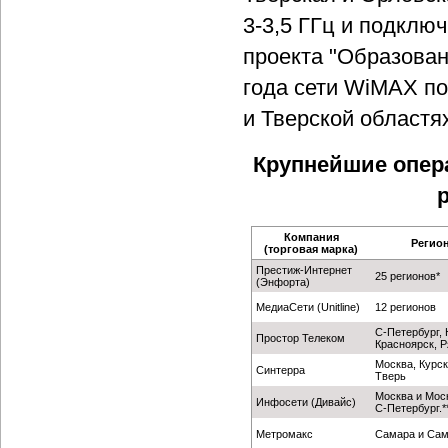
3-3,5 ГГц и подклю
проекта "Образован
года сети WiMAX по
и Тверской областя
Крупнейшие опер
Компания
Регио
(торговая марка)
Престиж-Интернет
25 регионов*
(Энфорта)
МедиаСети (Unitline)
12 регионов
С-Петербург, 
Простор Телеком
Красноярск, Р
Москва, Курск
Синтерра
Тверь
Москва и Моск
Инфосети (Дивайс)
С-Петербург.*
Метромакс
Самара и Сама