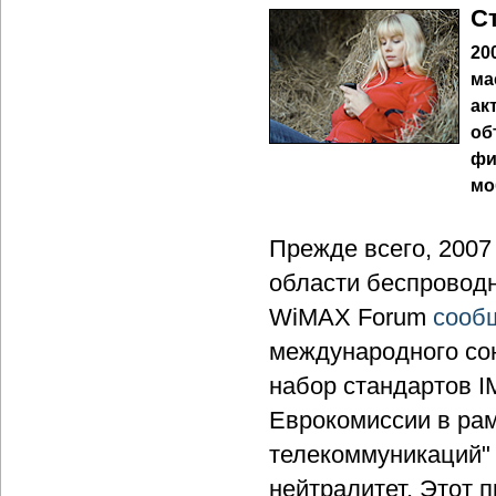
С
20
ма
ак
об
фи
мо
Прежде всего, 2007
области беспроводн
WiMAX Forum
сооб
международного сою
набор стандартов 
Еврокомиссии в ра
телекоммуникаций" 
нейтралитет. Этот 