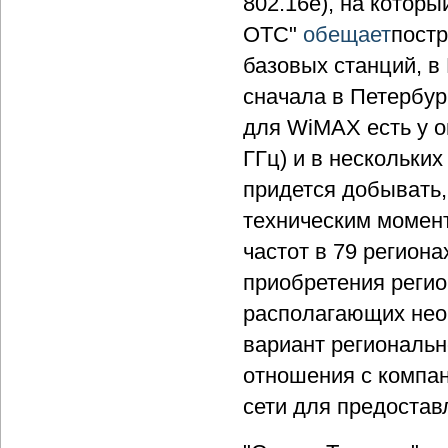
802.16e), на котор
ОТС"
обещает
постр
базовых станций, в 
сначала в Петербур
для WiMAX есть у оп
ГГц) и в нескольки
придется добывать,
техническим момент
частот в 79 регион
приобретения реги
располагающих нео
вариант региональн
отношения с компан
сети для предоставл