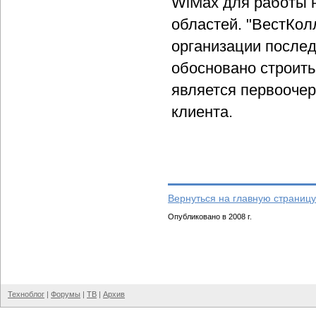
WiMax для работы н
областей. "ВестКол
организации послед
обосновано строить
является первоочер
клиента.
Вернуться на главную страницу
Опубликовано в 2008 г.
Техноблог
|
Форумы
|
ТВ
|
Архив