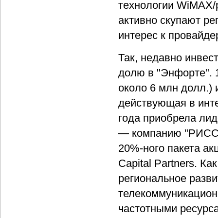
технологии WiMAX/p
активно скупают ре
интерес к провайд
Так, недавно инвес
долю в "Энфорте". 
около 6 млн долл.)
действующая в инте
года приобрела лид
— компанию "РИСС-
20%-ного пакета ак
Capital Partners. К
региональное разви
телекоммуникацион
частотными ресурс