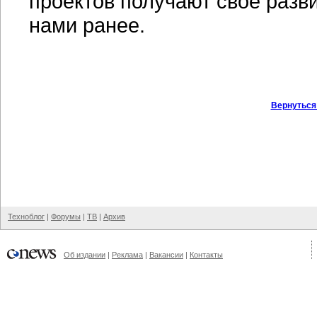
проектов получают свое разви
нами ранее.
Вернуться
Техноблог
|
Форумы
|
ТВ
|
Архив
Об издании
|
Реклама
|
Вакансии
|
Контакты