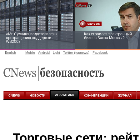
«Mr. Сумкин» подготовился к
Как строился электронный
прекращению поддержки
бизнес Банка Москвы?
WS2003
English
Mobile
Android
Light
Twitter (topnews)
Facebook
Заоблачная оптимизация: как
Рейтинг CNewsInfrastructure 20
Faberlic изменил подход к
приглашаем участвовать
аналитике
АНАЛИТИКА
CNEWS
НОВОСТИ
КОНФЕРЕНЦИИ
ЖУРНАЛ
Торговые сети: рей