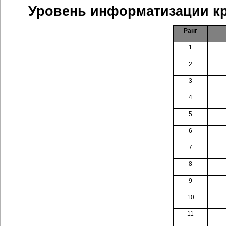
Уровень информатизации кр
Ранг
1
2
3
4
5
6
7
8
9
10
11