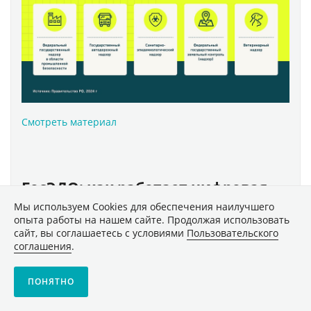
Смотреть материал
ГосЭДО: как работает цифровая
система государственного
Мы используем Сookies для обеспечения наилучшего
опыта работы на нашем сайте. Продолжая использовать
документооборота. Инфографика
сайт, вы соглашаетесь с условиями
Пользовательского
соглашения
.
ПОНЯТНО