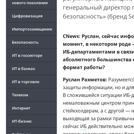
нового поколения
генеральный директор 
безопасность» (бренд Sec
Цифровизация
Импортозамещение
CNews: Руслан, сейчас ин
Безопасность
момент, в некотором роде 
ИБ-департаментами в связи
ИТ в госсекторе
абсолютного большинства 
формат работы?
ИТ в банках
Руслан Рахметов:
Разумеется
ИТ в торговле
защиты информации, но и для
В сложившейся ситуации ИБ-д
Телеком
немаловажным центром приня
Интернет
стейкхолдерам, а с другой — 
выходящая за рамки привычны
ИТ-бизнес
сейчас
ИБ
действительно мож