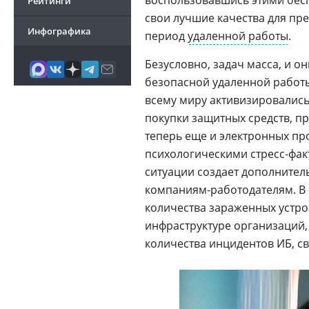
воспользовавшись этими бес
Рейтинги
свои лучшие качества для пр
Инфографика
период
удаленной работы
.
Безусловно, задач масса, и о
безопасной удаленной работы
всему миру активизировалис
покупки защитных средств, 
теперь еще и электронных про
психологическими стресс-фа
ситуации создает дополнитель
компаниям-работодателям. В
количества зараженных устро
инфраструктуре организаций
количества инцидентов ИБ, с