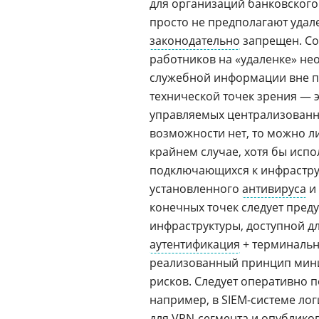
для организаций банковского
просто не предполагают удал
законодательно
запрещен. Со
работников на «удаленке» не
служебной информации вне п
технической точек зрения — 
управляемых централизованно
возможности нет, то можно ли
крайнем случае, хотя бы исп
подключающихся к инфраструк
установленного
антивируса
и 
конечных точек следует пред
инфраструктуры, доступной д
аутентификация
+ терминальн
реализованный принцип мин
рисков. Следует оперативно 
например, в SIEM-системе ло
для
VPN
-сегмента и опублико