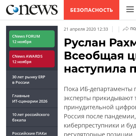
БЕЗОПАСНОСТЬ
CNew
|
|
21 апреля 2020 12:33
ПО
Анал
CNews FORUM
Руслан Рахме
12 ноября
Конф
Всеобщая 
CNews AWARDS
Марк
12 ноября
наступила 
Техн
30 лет рынку ERP
ТВ
в России
Пока ИБ-департаменты п
Главные
эксперты прикидывают т
ИТ-сценарии
2026
принудительной цифрови
10 лет российского
Россия после пандемии
бэкапа
киберпреступники и буд
регуляторные позиции, 
Российские ПАКи