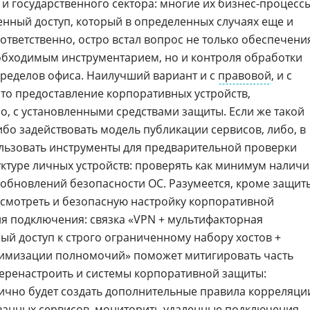
 и государственного сектора: многие их бизнес-процесс
енный доступ, который в определенных случаях еще и
ответственно, остро встал вопрос не только обеспечени
обходимым инструментарием, но и контроля обработки
ределов офиса. Наилучший вариант и с
правовой
, и с
это предоставление корпоративных устройств,
, с установленными средствами защиты. Если же такой
бо задействовать модель публикации сервисов, либо, в
ользовать инструменты для предварительной проверки
туре личных устройств: проверять как минимум наличи
обновлений безопасности ОС. Разумеется, кроме защит
усмотреть и безопасную настройку корпоративной
ля подключения: связка «VPN + мультифакторная
ый доступ к строго ограниченному набору хостов +
имизации полномочий» поможет митигировать часть
перенастроить и системы корпоративной защиты:
гично будет создать дополнительные правила корреляци
ванных сервисов,
мониторить
удаленные подключения