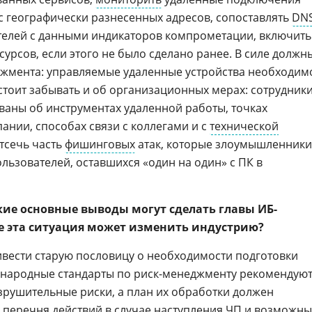
с географически разнесенных адресов, сопоставлять
DNS
елей с данными индикаторов компрометации, включить
урсов, если этого не было сделано ранее. В силе должн
джмента: управляемые удаленные устройства необходим
стоит забывать и об организационных мерах: сотрудник
аны об инструментах удаленной работы, точках
ании, способах связи с коллегами и с
технической
тсечь часть
фишинговых
атак, которые злоумышленники
льзователей, оставшихся «один на один» с ПК в
акие основные выводы могут сделать главы ИБ-
е эта ситуация может изменить индустрию?
ивести старую пословицу о необходимости подготовки
ународные стандарты по риск-менеджменту рекомендую
азрушительные риски, а план их обработки должен
 перечня действий в случае наступления ЧП и возможн