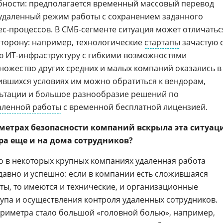
бности: предполагается временный массовый перевод
 удаленный режим работы с сохранением заданного
с-процессов. В СМБ-сегменте ситуация может отличатьс
 сторону: например, технологические
стартапы
зачастую 
ю ИТ-инфраструктуру с гибкими возможностями
множество других средних и малых компаний оказались в
вшихся условиях им можно обратиться к вендорам,
ьтации и большое разнообразие решений по
аленной работы
с временной бесплатной лицензией.
метрах безопасности компаний вскрыла эта ситуац
ра еще и на дома сотрудников?
о в некоторых крупных компаниях удаленная работа
 давно и успешно: если в компании есть сложившаяся
ты, то имеются и технические, и организационные
упа и осуществления контроля удаленных сотрудников.
риметра стало большой «головной болью», например,