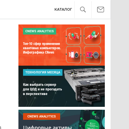
КАТАЛОГ
CNEWS ANALYTICS
Топ-10 сфер применения
квантовых компьютеров.
Инфографика CNews
ТЕХНОЛОГИЯ МЕСЯЦА
Как выбрать сервер
для ЦОД и не прогадать
в перспективе
CNEWS ANALYTICS
,
Цифровые активы