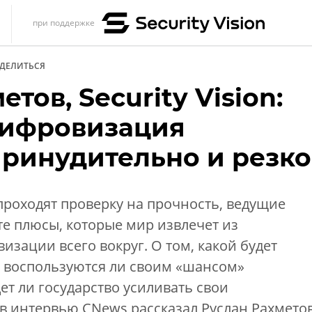
при поддержке
s
ДЕЛИТЬСЯ
итика
тов, Security Vision:
еренции
цифровизация
ет
принудительно и резко
ика
роходят проверку на прочность, ведущие
е плюсы, которые мир извлечет из
зации всего вокруг. О том, какой будет
, воспользуются ли своим «шансом»
ет ли государство усиливать свои
в интервью CNews рассказал Руслан Рахметов