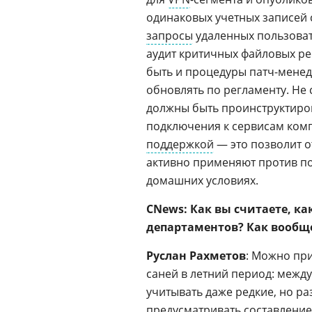
одинаковых учетных записей 
запросы
удаленных пользоват
аудит критичных файловых рес
быть и процедуры патч-мене
обновлять по регламенту. Не 
должны быть проинструктиров
подключения к сервисам комп
поддержкой
— это позволит о
активно применяют против по
домашних условиях.
CNews: Как вы считаете, к
департаментов? Как вообщ
Руслан Рахметов
: Можно пр
саней в летний период: межд
учитывать даже редкие, но р
предусматривать составление