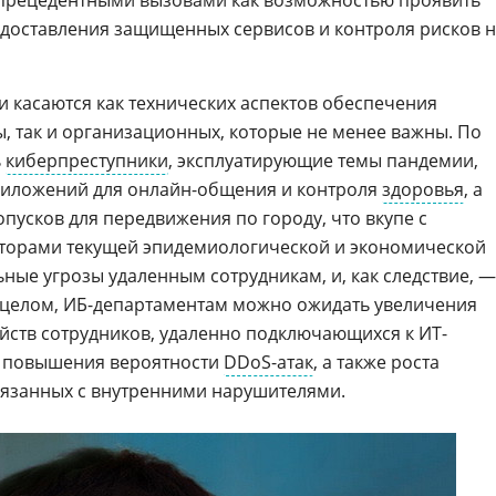
прецедентными вызовами как возможностью проявить
едоставления защищенных сервисов и контроля рисков 
ни касаются как технических аспектов обеспечения
, так и организационных, которые не менее важны. По
ь
киберпреступники
, эксплуатирующие темы пандемии,
приложений для онлайн-общения и контроля
здоровья
, а
пусков для передвижения по городу, что вкупе с
кторами текущей эпидемиологической и экономической
ные угрозы удаленным сотрудникам, и, как следствие, —
 целом, ИБ-департаментам можно ожидать увеличения
йств сотрудников, удаленно подключающихся к ИТ-
, повышения вероятности
DDoS-атак
, а также роста
вязанных с внутренними нарушителями.