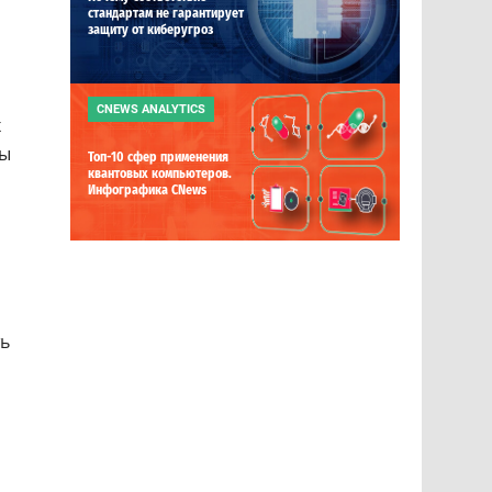
стандартам не гарантирует
защиту от киберугроз
CNEWS ANALYTICS
х
ты
Топ-10 сфер применения
квантовых компьютеров.
Инфографика CNews
ть