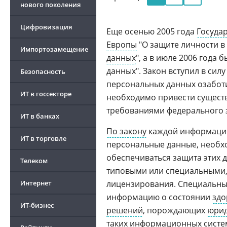
нового поколения
Цифровизация
Еще осенью 2005 года
Госуда
Европы
"О защите личности в
Импортозамещение
данных
", а в июле 2006 года 
данных". Закон вступил в сил
Безопасность
персональных данных озаботил
ИТ в госсекторе
необходимо привести существ
требованиями федерального 
ИТ в банках
По закону
каждой информацио
ИТ в торговле
персональные данные, необхо
обеспечиваться защита этих 
Телеком
типовыми или специальными, 
Интернет
лицензирования. Специальны
информацию о состоянии
здо
ИТ-бизнес
решений
, порождающих
юрид
таких информационных систем,