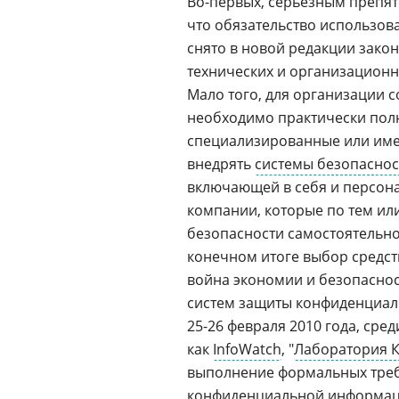
Во-первых, серьезным препят
что обязательство использов
снято в новой редакции зако
технических и организационны
Мало того, для организации 
необходимо практически полн
специализированные или име
внедрять
системы безопаснос
включающей в себя и персона
компании, которые по тем и
безопасности самостоятельн
конечном итоге выбор средств
война экономии и безопаснос
систем защиты конфиденциал
25-26 февраля 2010 года, сре
как
InfoWatch
, "
Лаборатория К
выполнение формальных треб
конфиденциальной информаци