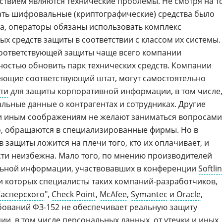
ствием являются технические проблемы. Не смотря на то
ать шифровальные (криптографические) средства было
на, операторы обязаны использовать комплекс
х средств защиты в соответствии с классом их системы.
соответствующей защиты чаще всего компании
остью обновить парк технических средств. Компании
ющие соответствующий штат, могут самостоятельно
ти
для защиты корпоративной информации, в том числе
льные данные о контрагентах и сотрудниках. Другие
ли иным соображениям не желают заниматься вопросами
о, обращаются в специализированные фирмы. Но в
 защиты ложится на плечи того, кто их оплачивает, и
ти неизбежна. Мало того, по мнению производителей
ьной информации, участвовавших в конференции
Softli
ди которых специалисты таких компаний-разработчиков,
асперского
",
Check Point
,
McAfee
,
Symantec
и Oracle
,
ований ФЗ-152 не обеспечивает реальную защиту
и, в том числе персональных данных, от
утечки
и иных