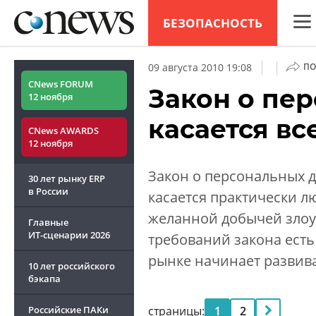
БЕЗОПАСНОСТЬ
CNew
|
|
09 августа 2010 19:08
ПО
Анал
CNews FORUM
Закон о пе
12 ноября
Конф
касается вс
CNews AWARDS
Марк
12 ноября
Техн
Закон о персональных да
30 лет рынку ERP
ТВ
в России
касается практически л
желанной добычей злоу
Главные
ИТ-сценарии
2026
требований закона есть
рынке начинает развива
10 лет российского
бэкапа
Российские ПАКи
страницы:
1
2