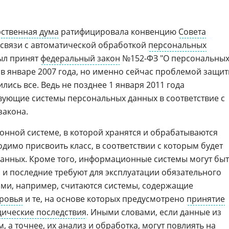
рственная дума
ратифицировала конвенцию
Совета
 связи с автоматической обработкой
персональных
был принят
федеральный закон
№152-ФЗ "О персональны
у в январе 2007 года, но именно сейчас проблемой защи
ись все. Ведь не позднее 1 января 2011 года
ующие системы персональных данных в соответствие с
закона.
нной системе, в которой хранятся и обрабатываются
димо присвоить класс, в соответствии с которым будет
данных. Кроме того, информационные системы могут бы
и последние требуют для эксплуатации обязательного
ми, например, считаются системы, содержащие
ровья
и те, на основе которых предусмотрено
принятие
ические последствия
. Иными словами, если данные из
 а точнее, их анализ и обработка, могут повлиять на