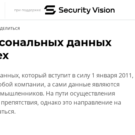
при поддержке
s
ДЕЛИТЬСЯ
итика
рсональных данных
еренции
ех
ет
ика
нных, который вступит в силу 1 января 2011,
юбой компании, а сами данные являются
мышленников. На пути осуществления
 препятствия, однако это направление на
ться.