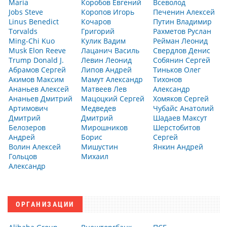
Maria
Коробов Евгений
Всеволод
Jobs Steve
Коропов Игорь
Печенин Алексей
Linus Benedict
Кочаров
Путин Владимир
Torvalds
Григорий
Рахметов Руслан
Ming-Chi Kuo
Кулик Вадим
Рейман Леонид
Musk Elon Reeve
Лацанич Василь
Свердлов Денис
Trump Donald J.
Левин Леонид
Собянин Сергей
Абрамов Сергей
Липов Андрей
Тиньков Олег
Акимов Максим
Мамут Александр
Тихонов
Ананьев Алексей
Матвеев Лев
Александр
Ананьев Дмитрий
Мацоцкий Сергей
Хомяков Сергей
Артимович
Медведев
Чубайс Анатолий
Дмитрий
Дмитрий
Шадаев Максут
Белозеров
Мирошников
Шерстобитов
Андрей
Борис
Сергей
Волин Алексей
Мишустин
Янкин Андрей
Гольцов
Михаил
Александр
ОРГАНИЗАЦИИ