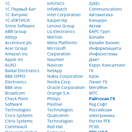
1С
InfoTeCS
ZyXEL
1С Первый Бит
InfoWatch
Communications
1С-Битрикс
Intel Corporation
Автоматика
1С-ИЖТИСИ
Kaspersky
Концерн
5nine Software
Lenovo Group
Актив
ABB Group
LG Electronics
БАРС Груп
Abbyy
Merlion
Билайн
Accenture plc
Meta Platforms
Билайн Бизнес
Acer Group
Microsoft
Информзащита
Amazon Inc
Corporation
Инфосистемы
Apple Inc
Naumen
Джет
AUXO
Navicon
Корус Консалтинг
Baikal Electronics
NetApp
ГК
BBK OPPO
Nokia Corporation
Крок
Electronics
Nvidia Corp
Ланит ГК
BBK vivo
Oracle Corporation
МегаФон
Broadcom
Orange S.A.
МТС
Check Point
Philips
Райтскан ГК
Software
Positive
Ред Софт
Technologies
Technologies
Российская
Cisco Systems
Qualcomm
электроника
Citrix Systems
Technologies
Ростех РГК
Commvault
Red Hat
РСХБ