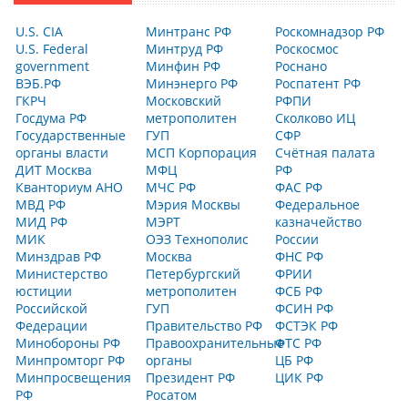
U.S. CIA
Минтранс РФ
Роскомнадзор РФ
U.S. Federal
Минтруд РФ
Роскосмос
government
Минфин РФ
Роснано
ВЭБ.РФ
Минэнерго РФ
Роспатент РФ
ГКРЧ
Московский
РФПИ
Госдума РФ
метрополитен
Сколково ИЦ
Государственные
ГУП
СФР
органы власти
МСП Корпорация
Счётная палата
ДИТ Москва
МФЦ
РФ
Кванториум АНО
МЧС РФ
ФАС РФ
МВД РФ
Мэрия Москвы
Федеральное
МИД РФ
МЭРТ
казначейство
МИК
ОЭЗ Технополис
России
Минздрав РФ
Москва
ФНС РФ
Министерство
Петербургский
ФРИИ
юстиции
метрополитен
ФСБ РФ
Российской
ГУП
ФСИН РФ
Федерации
Правительство РФ
ФСТЭК РФ
Минобороны РФ
Правоохранительные
ФТС РФ
Минпромторг РФ
органы
ЦБ РФ
Минпросвещения
Президент РФ
ЦИК РФ
РФ
Росатом