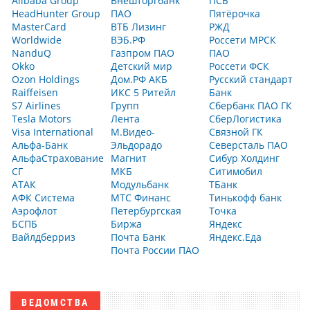
Alibaba Group
Внешторгбанк
ПСБ
HeadHunter Group
ПАО
Пятёрочка
MasterCard
ВТБ Лизинг
РЖД
Worldwide
ВЭБ.РФ
Россети МРСК
NanduQ
Газпром ПАО
ПАО
Okko
Детский мир
Россети ФСК
Ozon Holdings
Дом.РФ АКБ
Русский стандарт
Raiffeisen
ИКС 5 Ритейл
Банк
S7 Airlines
Групп
Сбербанк ПАО ГК
Tesla Motors
Лента
СберЛогистика
Visa International
М.Видео-
Связной ГК
Альфа-Банк
Эльдорадо
Северсталь ПАО
АльфаСтрахование
Магнит
Сибур Холдинг
СГ
МКБ
Ситимобил
АТАК
Модульбанк
ТБанк
АФК Система
МТС Финанс
Тинькофф банк
Аэрофлот
Петербургская
Точка
БСПБ
Биржа
Яндекс
Вайлдберриз
Почта Банк
Яндекс.Еда
Почта России ПАО
ВЕДОМСТВА