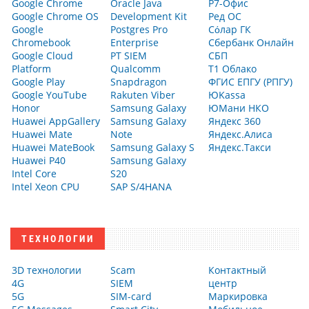
Google Chrome
Oracle Java
Р7-Офис
Google Chrome OS
Development Kit
Ред ОС
Google
Postgres Pro
Сόлар ГК
Chromebook
Enterprise
Сбербанк Онлайн
Google Cloud
PT SIEM
СБП
Platform
Qualcomm
Т1 Облако
Google Play
Snapdragon
ФГИС ЕПГУ (РПГУ)
Google YouTube
Rakuten Viber
ЮKassa
Honor
Samsung Galaxy
ЮМани НКО
Huawei AppGallery
Samsung Galaxy
Яндекс 360
Huawei Mate
Note
Яндекс.Алиса
Huawei MateBook
Samsung Galaxy S
Яндекс.Такси
Huawei P40
Samsung Galaxy
Intel Core
S20
Intel Xeon CPU
SAP S/4HANA
ТЕХНОЛОГИИ
3D технологии
Scam
Контактный
4G
SIEM
центр
5G
SIM-card
Маркировка