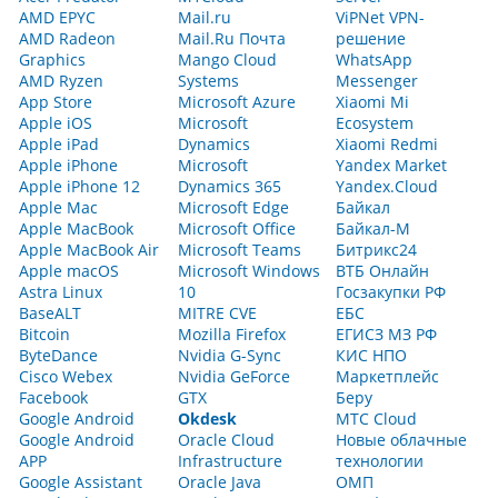
AMD EPYC
Mail.ru
ViPNet VPN-
AMD Radeon
Mail.Ru Почта
решение
Graphics
Mango Cloud
WhatsApp
AMD Ryzen
Systems
Messenger
App Store
Microsoft Azure
Xiaomi Mi
Apple iOS
Microsoft
Ecosystem
Apple iPad
Dynamics
Xiaomi Redmi
Apple iPhone
Microsoft
Yandex Market
Apple iPhone 12
Dynamics 365
Yandex.Cloud
Apple Mac
Microsoft Edge
Байкал
Apple MacBook
Microsoft Office
Байкал-M
Apple MacBook Air
Microsoft Teams
Битрикс24
Apple macOS
Microsoft Windows
ВТБ Онлайн
Astra Linux
10
Госзакупки РФ
BaseALT
MITRE CVE
ЕБС
Bitcoin
Mozilla Firefox
ЕГИСЗ МЗ РФ
ByteDance
Nvidia G-Sync
КИС НПО
Cisco Webex
Nvidia GeForce
Маркетплейс
Facebook
GTX
Беру
Google Android
Okdesk
МТС Cloud
Google Android
Oracle Cloud
Новые облачные
APP
Infrastructure
технологии
Google Assistant
Oracle Java
ОМП