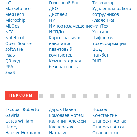
IoT
Голосовой бот
Телевизор
Marketplace
ДБО
Удаленная работа
MedTech
Дисплей
сотрудников
Microchip
ИИ
(удалёнка)
MLOps
Импортозамещение
ФинТех
NFC
ИСПДн
Хостинг
Notebook
Картография и
Цифровая
Open Source
навигация
трансформация
software
Квантовый
ЦОД
PaaS
компьютер
Чат-бот
QR-код
Компьютерная
ЭЦП
RPA
безопасность
SaaS
ПЕРСОНЫ
Escobar Roberto
Дуров Павел
Носков
Gaviria
Ермолаев Артем
Константин
Gates William
Калинин Алексей
Оганесян Артак
Henry
Касперская
Оганесян Ашот
Hauser Hermann
Наталья
Опанасенко