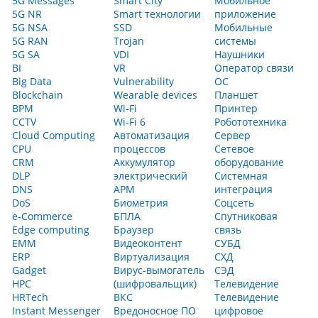
5G Messages
Smart City
Мобильное
5G NR
Smart технологии
приложение
5G NSA
SSD
Мобильные
5G RAN
Trojan
системы
5G SA
VDI
Наушники
BI
VR
Оператор связи
Big Data
Vulnerability
ОС
Blockchain
Wearable devices
Планшет
BPM
Wi-Fi
Принтер
CCTV
Wi-Fi 6
Робототехника
Cloud Computing
Автоматизация
Сервер
CPU
процессов
Сетевое
CRM
Аккумулятор
оборудование
DLP
электрический
Системная
DNS
АРМ
интеграция
DoS
Биометрия
Соцсеть
e-Commerce
БПЛА
Спутниковая
Edge computing
Браузер
связь
EMM
Видеоконтент
СУБД
ERP
Виртуализация
СХД
Gadget
Вирус-вымогатель
СЭД
HPC
(шифровальщик)
Телевидение
HRTech
ВКС
Телевидение
Instant Messenger
Вредоносное ПО
цифровое