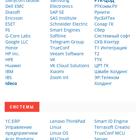
Danycom.Global
Samsung
РТК-ЦОД
Dell EMC
Electronics
РТКомм.РУ
Diasoft
SAP SE
Рунити
Ericsson
SAS Institute
РусБИТех
ESET
Schneider Electric
Сόлар ГК
F6
Smart Engines
Сбер
G-Core Labs
Softline
Системный софт
Google LLC
Telegram Group
СКБ Контур
Honor
TrueConf
Т1 Интеграция
HP Inc.
Veeam Software
Т2
HPE
VK
ТТК
Huawei
VK Cloud Solutions
ЦРТ ГК
IBM
Xiaomi
Швабе Холдинг
IBS
Zoom Int
ЭР-Телеком
Ideco
Холдинг
СИСТЕМЫ
1С:ERP
Lenovo ThinkPad
Smart ID Engine
Управление
Linux
Terrasoft Creatio
предприятием
Linux OS
TrueConf MCU
Acer Predator
M1Cloud
Server