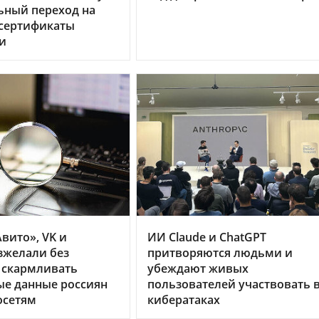
ьный переход на
 сертификаты
и
вито», VK и
ИИ Claude и ChatGPT
зжелали без
притворяются людьми и
 скармливать
убеждают живых
ые данные россиян
пользователей участвовать 
осетям
кибератаках