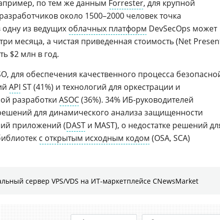
Например, по тем же данным
Forrester
, для крупной
разработчиков около 1500–2000 человек точка
 одну из ведущих
облачных платформ
DevSecOps может
три месяца, а чистая приведенная стоимость (Net Presen
ь $2 млн в год.
ISO, для обеспечения качественного процесса безопасно
ний
API
ST (41%) и технологий для оркестрации и
ной разработки
ASOC
(36%). 34% ИБ-руководителей
решений для динамического анализа защищенности
ий приложений (
DAST
и MAST), о недостатке решений дл
библиотек
с открытым исходным кодом
(OSA, SCA)
льный сервер VPS/VDS на ИТ-маркетплейсе CNewsMarket