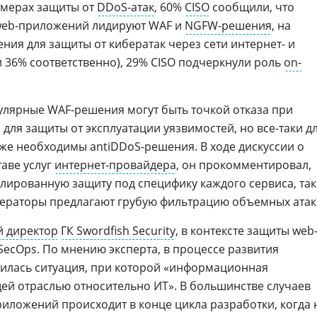
 мерах защиты от
DDoS-атак
, 60%
CISO
сообщили, что
web-приложений лидируют WAF и
NGFW-решения
, на
ения для защиты от кибератак через сети интернет- и
 36% соответственно), 29% CISO подчеркнули роль
on-
улярные WAF-решения могут быть точкой отказа при
для защиты от эксплуатации уязвимостей, но все-таки д
же необходимы antiDDoS-решения. В ходе дискуссии о
таве услуг
интернет-провайдера
, он прокомментировал,
улированную защиту под специфику каждого сервиса, так
ператоры предлагают грубую фильтрацию объемных атак
й директор
ГК Swordfish Security
, в контексте защиты web
ecOps. По мнению эксперта, в процессе развития
илась ситуация, при которой «информационная
ей отраслью относительно ИТ». В большинстве случаев
иложений происходит в конце цикла разработки, когда 