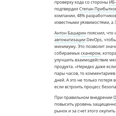
проверку кода со стороны
ИБ
подтвердил
Степан Прибытко
компании, 48% разработчиков
известными уязвимостями, а 3
Антон Башарин
пояснил, что 
автоматизации
DevOps, чтобы
минимуму. Это позволит знач
собираемых
сканером
, котор
улучшить взаимодействие ме
продукта. «Нередко даже есл
пары часов, то комментариев
дней. А это не только потеря
если встроить процесс безоп
При правильном внедрении
D
повысить уровень защищеннос
рынок и за счет этого окупит