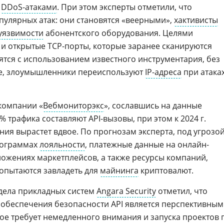
с
DDoS-атаками
. При этом эксперты отметили, что
пулярных атак: они становятся «веерными»,
хактивисты
уязвимости
абонентского оборудования. Целями
и открытые TCP-порты, которые заранее сканируются
ятся с использованием известного инструментария, без
ое, злоумышленники переиспользуют
IP-адреса
при атака
компании «
Вебмониторэкс
», сославшись на данные
% трафика составляют API-вызовы, при этом к 2024 г.
ния вырастет вдвое. По прогнозам эксперта, под угрозо
рограммах
лояльности
, платежные данные на онлайн-
ожениях маркетплейсов, а также ресурсы компаний,
пытаются завладеть для
майнинга
криптовалют.
тдела прикладных систем
Angara Security
отметил, что
 обеспечения безопасности API является перспективным
е требует немедленного внимания и запуска проектов 