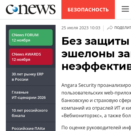
БЕЗОПАСНОСТЬ
CNew
|
25 июля 2023 10:03
ПОДЕЛИ
Анал
CNews FORUM
Без защиты
12 ноября
Конф
эшелоны з
CNews AWARDS
Марк
12 ноября
неэффекти
Техн
30 лет рынку ERP
ТВ
в России
Angara Security проанализир
Главные
пользовательских web-прилож
ИТ-сценарии
2026
банковскую и страховую сфер
компаний из отраслей ИТ и ки
10 лет российского
«Вебмониторэкс», а также бо
бэкапа
По оценке руководителей ин
Российские ПАКи