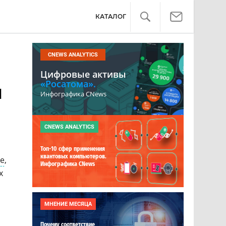
КАТАЛОГ
CNEWS ANALYTICS
Цифровые активы
«Росатома».
ы
Инфографика CNews
CNEWS ANALYTICS
Топ-10 сфер применения
квантовых компьютеров.
e
,
Инфографика CNews
х
МНЕНИЕ МЕСЯЦА
Почему соответствие