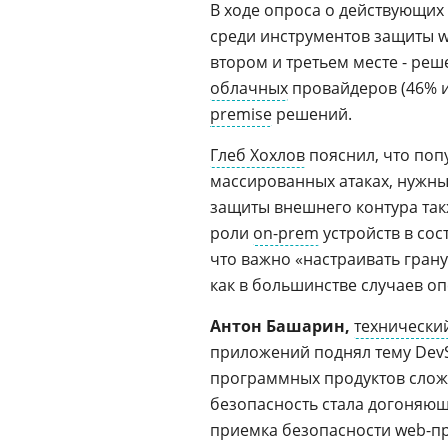
В ходе опроса о действующих
среди инструментов защиты 
втором и третьем месте - реш
облачных
провайдеров (46% и
premise
решений.
Глеб Хохлов
пояснил, что поп
массированных атаках, нужны 
защиты внешнего контура так
роли
on-prem
устройств в сос
что важно «настраивать гран
как в большинстве случаев о
Антон Башарин,
технически
приложений поднял тему DevS
программных продуктов слож
безопасность стала догоняющ
приемка безопасности web-пр