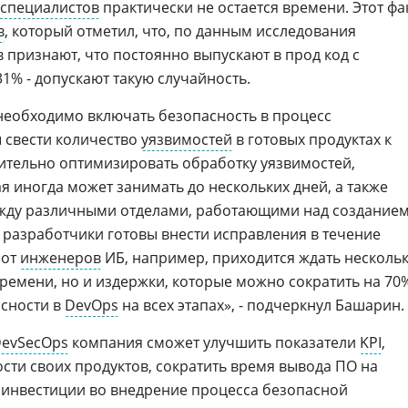
-специалистов
практически не остается времени. Этот фа
в
, который отметил, что, по данным исследования
 признают, что постоянно выпускают в прод код с
1% - допускают такую случайность.
необходимо включать безопасность в процесс
 свести количество
уязвимостей
в готовых продуктах к
ительно оптимизировать обработку уязвимостей,
ая иногда может занимать до нескольких дней, а также
жду различными отделами, работающими над создание
и разработчики готовы внести исправления в течение
 от
инженеров
ИБ, например, приходится ждать несколь
 времени, но и издержки, которые можно сократить на 70
асности в
DevOps
на всех этапах», - подчеркнул Башарин.
evSecOps
компания сможет улучшить показатели
KPI
,
ти своих продуктов, сократить время вывода ПО на
ь инвестиции во внедрение процесса безопасной