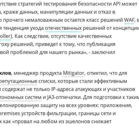
тствие стратегий тестирования безопасности API может
, краже данных, манипуляции данных и отказ в
о прочего немаловажным остается класс решений
WAF
, 
я тенденция ухода
отечественных
решений от концепци
oller
). Как следствие, отсутствие качественных
oxy решений, приведет к тому, что публикация
вой проблемой для нашего рынка», - заключил
хлов
, менеджер продукта
Mitigator
, отметил, что для
репутационные
списки, которые стали эффективным
 содержат не только IP-адреса атакующих и участников
тономных систем
и JA3-отпечатки. Для подготовки к таки
елонированную защиту на всех уровнях: приложения,
premises устройств фильтрации, границы сети и
ак как «провал на любом из эшелонов снижает