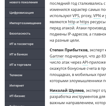
нового поколения
последний год сталкивались 
изменился характер самых по
Цифровизация
используют
VPS
, proxy,
VPN
и
являются
http
и
https
ресурсы 
Импортозамещение
перед атакой. Атаки производ
Безопасность
подмены IP-адресов, а главн
на разные цели.
ИТ в госсекторе
Степан Прибытков,
эксперт 
ИТ в банках
Gartner
подчеркнул, что до 83
число атак через
API
-приложе
ИТ в торговле
окажутся бонусные счета в п
площадках, в мобильных прил
Телеком
которыми злоумышленники по
Интернет
Николай Шуляев
,
эксперт о
ИТ-бизнес
разработка инструментов для
важным направлением, которо