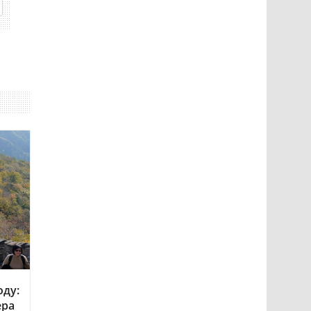
оду:
ера