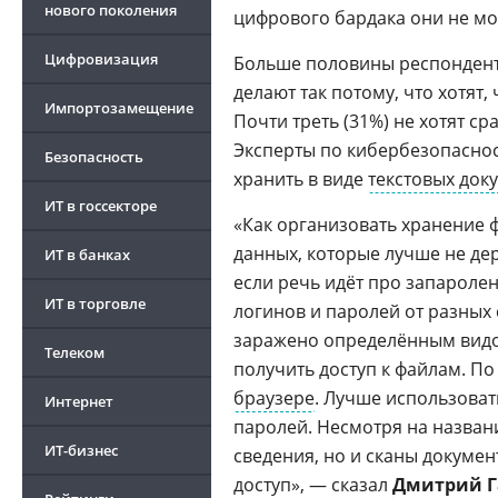
нового поколения
цифрового бардака они не мо
Цифровизация
Больше половины респонденто
делают так потому, что хотят
Импортозамещение
Почти треть (31%) не хотят ср
Эксперты по кибербезопаснос
Безопасность
хранить в виде
текстовых док
ИТ в госсекторе
«Как организовать хранение 
данных, которые лучше не де
ИТ в банках
если речь идёт про запарол
ИТ в торговле
логинов и паролей от разных 
заражено определённым ви
Телеком
получить доступ к файлам. П
браузере
. Лучше использова
Интернет
паролей. Несмотря на назван
ИТ-бизнес
сведения, но и сканы докумен
доступ», — сказал
Дмитрий Г