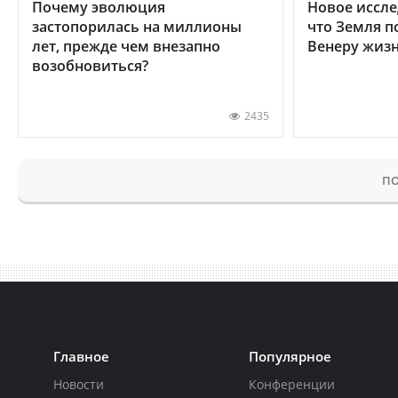
Почему эволюция
Новое иссле
застопорилась на миллионы
что Земля п
лет, прежде чем внезапно
Венеру жиз
возобновиться?
2435
ПО
Главное
Популярное
Новости
Конференции