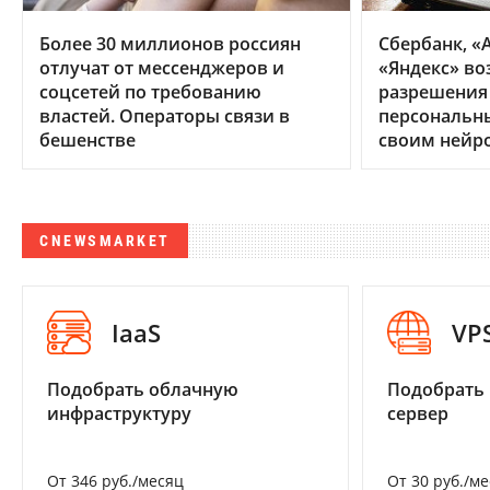
Более 30 миллионов россиян
Сбербанк, «А
отлучат от мессенджеров и
«Яндекс» во
соцсетей по требованию
разрешения
властей. Операторы связи в
персональн
бешенстве
своим нейр
CNEWSMARKET
IaaS
VP
Подобрать облачную
Подобрать
инфраструктуру
сервер
От 346 руб./месяц
От 30 руб./м