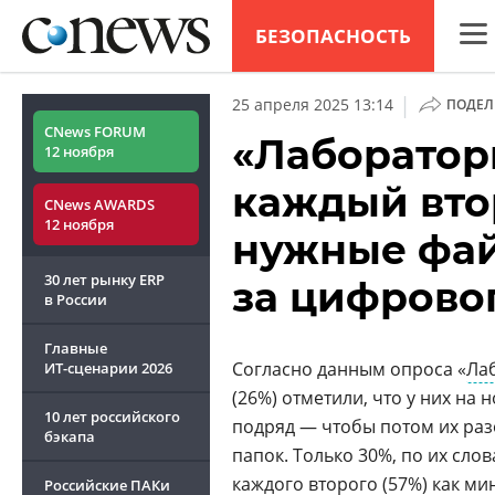
БЕЗОПАСНОСТЬ
CNew
|
25 апреля 2025 13:14
ПОДЕЛ
Анал
CNews FORUM
«Лаборатор
12 ноября
Конф
каждый вто
CNews AWARDS
Марк
12 ноября
нужные фай
Техн
30 лет рынку ERP
за цифрово
ТВ
в России
Главные
Согласно данным опроса «
Ла
ИТ-сценарии
2026
(26%) отметили, что у них на 
10 лет российского
подряд — чтобы потом их разо
бэкапа
папок. Только 30%, по их сло
каждого второго (57%) как ми
Российские ПАКи