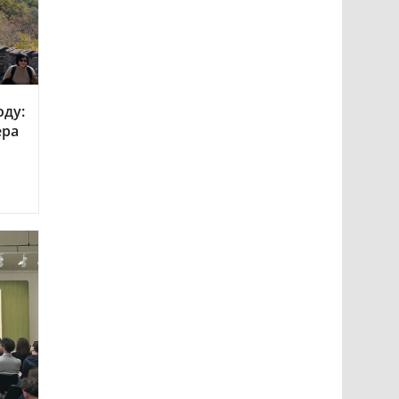
оду:
ера