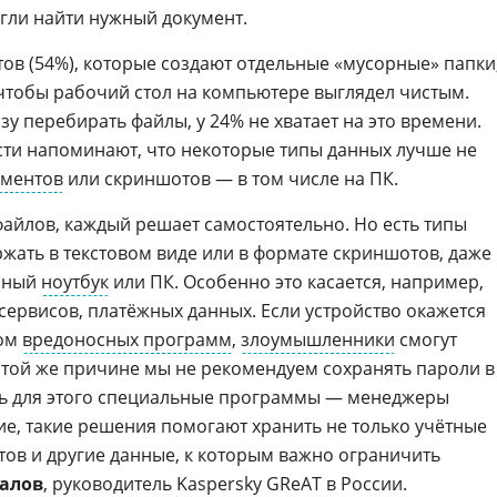
гли найти нужный документ.
в (54%), которые создают отдельные «мусорные» папки
, чтобы рабочий стол на компьютере выглядел чистым.
азу перебирать файлы, у 24% не хватает на это времени.
ти напоминают, что некоторые типы данных лучше не
ументов
или скриншотов — в том числе на ПК.
файлов, каждый решает самостоятельно. Но есть типы
ржать в текстовом виде или в формате скриншотов, даже
енный
ноутбук
или ПК. Особенно это касается, например,
сервисов, платёжных данных. Если устройство окажется
дом
вредоносных программ
,
злоумышленники
смогут
о той же причине мы не рекомендуем сохранять пароли в
ть для этого специальные программы — менеджеры
ие, такие решения помогают хранить не только учётные
тов и другие данные, к которым важно ограничить
алов
, руководитель
Kaspersky GReAT
в России
.