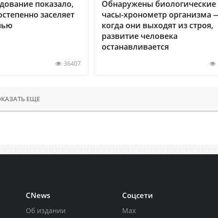
дование показало,
Обнаружены биологические
остепенно заселяет
часы-хронометр организма 
нью
когда они выходят из строя,
развитие человека
останавливается
36407
КАЗАТЬ ЕЩЕ
CNews
Соцсети
Об издании
Max