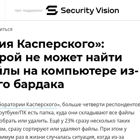
при поддержке
s
ИТЬСЯ
итика
ия Касперского»:
еренции
рой не может найти
ет
лы на компьютере из-
ика
го бардака
боратории Касперского
», больше четверти респонденто
ноутбуке/ПК есть папка, куда они складывают все файлы
брать или удалить. Ещё у 23% сразу несколько таких
вам, сразу сортируют или удаляют файлы. При этом у
нимум раз в жизни случалась ситуация, когда из-за