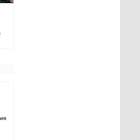
в
ния