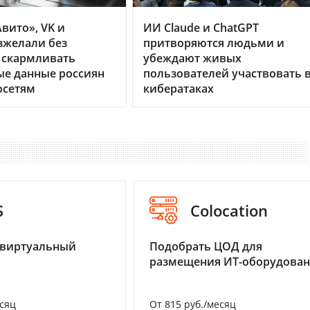
вито», VK и
ИИ Claude и ChatGPT
зжелали без
притворяются людьми и
 скармливать
убеждают живых
ые данные россиян
пользователей участвовать 
осетям
кибератаках
S
Colocation
 виртуальный
Подобрать ЦОД для
размещения ИТ-оборудова
есяц
От 815 руб./месяц