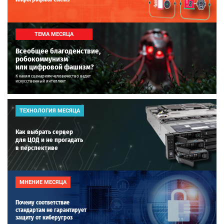
ТЕМА МЕСЯЦА
Всеобщее благоденствие,
робокоммунизм
или цифровой фашизм?
К каким сценариям человечество ведет
искусственный интеллект
ТЕХНОЛОГИЯ МЕСЯЦА
Как выбрать сервер
для ЦОД и не прогадать
в перспективе
МНЕНИЕ МЕСЯЦА
Почему соответствие
стандартам не гарантирует
защиту от киберугроз