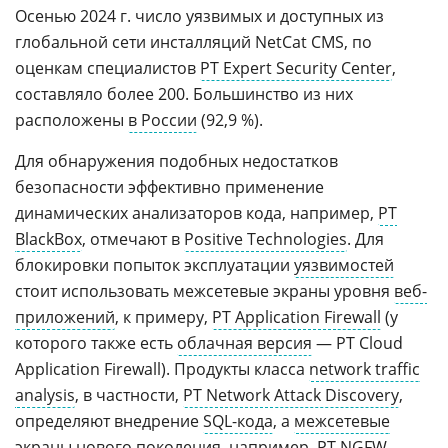
Осенью 2024 г. число уязвимых и доступных из
глобальной сети инсталляций NetCat CMS, по
оценкам специалистов
PT Expert Security Center
,
составляло более 200. Большинство из них
расположены
в России
(92,9 %).
Для обнаружения подобных недостатков
безопасности эффективно применение
динамических анализаторов кода, например,
PT
BlackBox
, отмечают в
Positive Technologies
. Для
блокировки попыток эксплуатации
уязвимостей
стоит использовать межсетевые экраны уровня
веб-
приложений
, к примеру,
PT Application Firewall
(у
которого также есть
облачная версия
— PT Cloud
Application Firewall). Продукты класса
network traffic
analysis
, в частности,
PT Network Attack Discovery
,
определяют внедрение
SQL-кода
, а
межсетевые
экраны
нового поколения, например,
PT NGFW
,