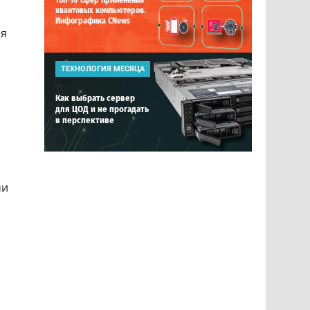
Топ-10 сфер применения
квантовых компьютеров.
Инфографика CNews
ия
ТЕХНОЛОГИЯ МЕСЯЦА
Как выбрать сервер
для ЦОД и не прогадать
в перспективе
ми
.