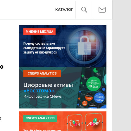
КАТАЛОГ
МНЕНИЕ МЕСЯЦА
Почему соответствие
стандартам не гарантирует
защиту от киберугроз
»
CNEWS ANALYTICS
Цифровые активы
«Росатома».
Инфографика CNews
е
CNEWS ANALYTICS