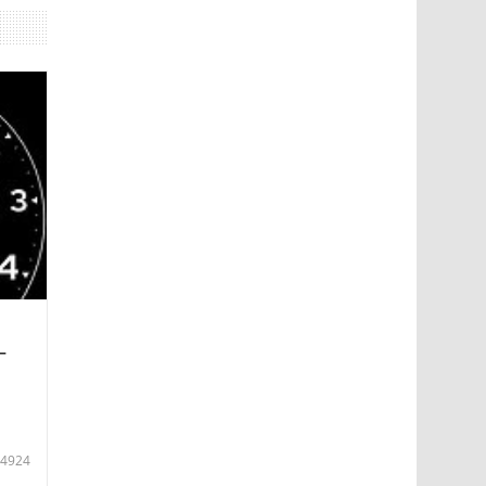
—
4924