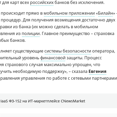
 для карт всех
российских
банков без исключения.
 происходит прямо в
мобильном приложении
«
Билайн
» 
х процедур. Для получения возмещения достаточно двух
равки из банка (их можно сделать в мобильном
овления из
полиции
. Главное преимущество – страховка
юбых банков.
олняет существующие
системы безопасности
оператора,
нительный уровень
финансовой
защиты. Процесс
я страхового случая максимально упрощен, что
лучить необходимую поддержку», – сказала
Евгения
равления управления по работе с сетевыми партнерами
IaaS ФЗ-152 на ИТ-маркетплейсе CNewsMarket