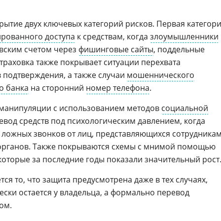
рытие двух ключевых категорий рисков. Первая категор
рованного доступа
к средствам, когда
злоумышленники
овским счетом через
фишинговые сайты
, поддельные
Страховка также покрывает ситуации перехвата
 подтверждения, а также случаи
мошеннического
о банка
на сторонний
номер телефона
.
т манипуляции с использованием методов
социальной
ревод средств под психологическим давлением, когда
 ложных звонков от лиц, представляющихся сотрудника
рганов. Также покрываются схемы с мнимой помощью
которые за последние годы показали значительный рост
ся то, что защита предусмотрена даже в тех случаях,
ски остается у владельца, а формально перевод
ом.