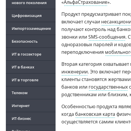
«
АльфаСтрахование
».
нового поколения
Продукт предусматривает пок
Цифровизация
включает случаи
несанкциони
Импортозамещение
получают контроль над банк
звонки или
SMS-сообщения
. 
Безопасность
одноразовых паролей и кодов
переподключения
мобильног
ИТ в госсекторе
Вторая категория охватывае
ИТ в банках
инженерии
. Это включает пе
клиенты становятся жертвами
ИТ в торговле
банков или
государственных
о
Телеком
родственникам или близким, 
Интернет
Особенностью продукта являет
когда
банковская карта
физиче
ИТ-бизнес
осуществляется самим клиент