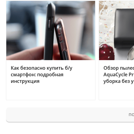
Как безопасно купить б/у
Обзор пылес
смартфон: подробная
AquaCycle Pr
инструкция
уборка без 
ПО