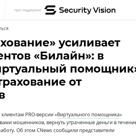
при поддержке
s
ТЬСЯ
итика
хование» усиливает
еренции
нтов «Билайн»: в
ет
иртуальный помощник
ика
трахование от
в
 клиентам PRO-версии «
Виртуального помощника
»
твами мошенников, вернуть утраченные деньги в течени
 работу. Об этом CNews сообщили представители