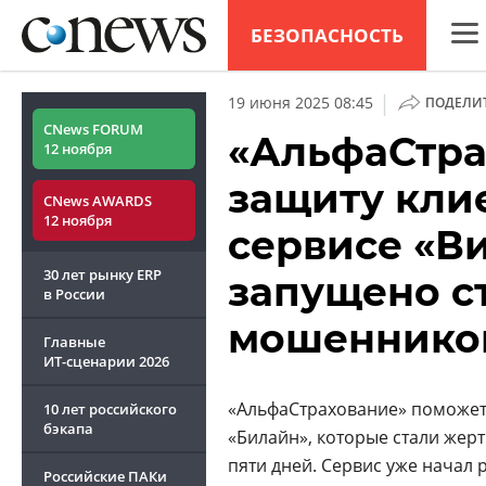
БЕЗОПАСНОСТЬ
CNew
|
19 июня 2025 08:45
ПОДЕЛИ
Анал
CNews FORUM
«АльфаСтра
12 ноября
Конф
защиту клие
CNews AWARDS
Марк
12 ноября
сервисе «В
Техн
30 лет рынку ERP
запущено с
ТВ
в России
мошеннико
Главные
ИТ-сценарии
2026
«АльфаСтрахование» поможет
10 лет российского
бэкапа
«Билайн», которые стали жер
пяти дней. Сервис уже начал
Российские ПАКи