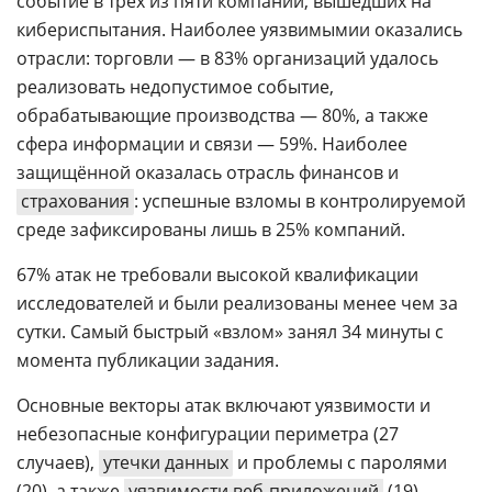
событие в трех из пяти компаний, вышедших на
кибериспытания. Наиболее уязвимымии оказались
отрасли: торговли — в 83% организаций удалось
реализовать недопустимое событие,
обрабатывающие производства — 80%, а также
сфера информации и связи — 59%. Наиболее
защищённой оказалась отрасль финансов и
страхования
: успешные взломы в контролируемой
среде зафиксированы лишь в 25% компаний.
67% атак не требовали высокой квалификации
исследователей и были реализованы менее чем за
сутки. Самый быстрый «взлом» занял 34 минуты с
момента публикации задания.
Основные векторы атак включают уязвимости и
небезопасные конфигурации периметра (27
случаев),
утечки данных
и проблемы с паролями
(20), а также
уязвимости веб-приложений
(19).