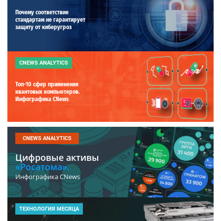
Почему соответствие
стандартам не гарантирует
защиту от киберугроз
CNEWS ANALYTICS
Топ-10 сфер применения
квантовых компьютеров.
Инфографика CNews
CNEWS ANALYTICS
Цифровые активы
«Росатома».
Инфографика CNews
ТЕХНОЛОГИЯ МЕСЯЦА