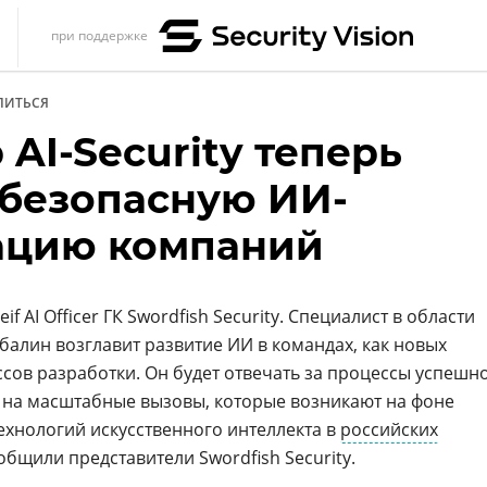
при поддержке
s
ЛИТЬСЯ
итика
AI-Security теперь
еренции
 безопасную ИИ-
ет
ацию компаний
ика
f AI Officer ГК Swordfish Security. Специалист в области
лин возглавит развитие ИИ в командах, как новых
ссов разработки. Он будет отвечать за процессы успешн
 на масштабные вызовы, которые возникают на фоне
хнологий искусственного интеллекта в
российских
бщили представители Swordfish Security.