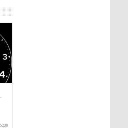
—
5230