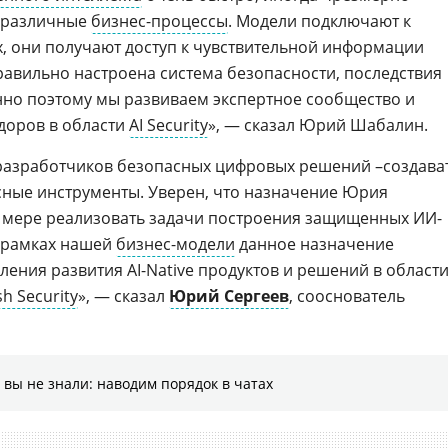
в различные
бизнес-процессы
. Модели подключают к
, они получают доступ к чувствительной информации
равильно настроена система безопасности, последствия
нно поэтому мы развиваем экспертное сообщество и
адоров в области
AI Security
», — сказал Юрий Шабалин.
 разработчиков безопасных цифровых решений –создава
сные инструменты. Уверен, что назначение Юрия
 мере реализовать задачи построения защищенных ИИ-
В рамках нашей
бизнес-модели
данное назначение
ения развития AI-Native продуктов и решений в област
sh Securitу
», — сказал
Юрий Сергеев
, сооснователь
 вы не знали: наводим порядок в чатах