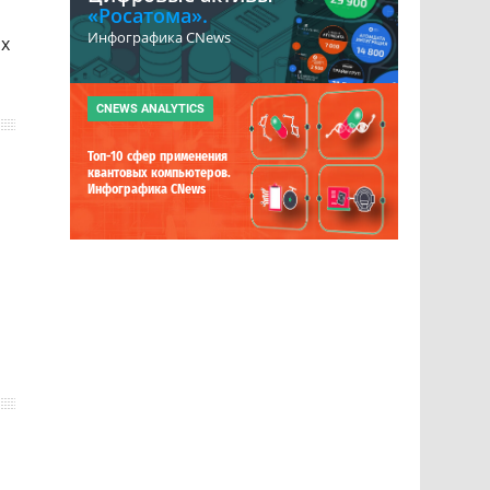
«Росатома».
Инфографика CNews
ых
CNEWS ANALYTICS
Топ-10 сфер применения
квантовых компьютеров.
Инфографика CNews