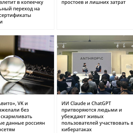
летит в копеечку
простоев и лишних затрат
ьный переход на
 сертификаты
и
вито», VK и
ИИ Claude и ChatGPT
зжелали без
притворяются людьми и
 скармливать
убеждают живых
ые данные россиян
пользователей участвовать 
осетям
кибератаках