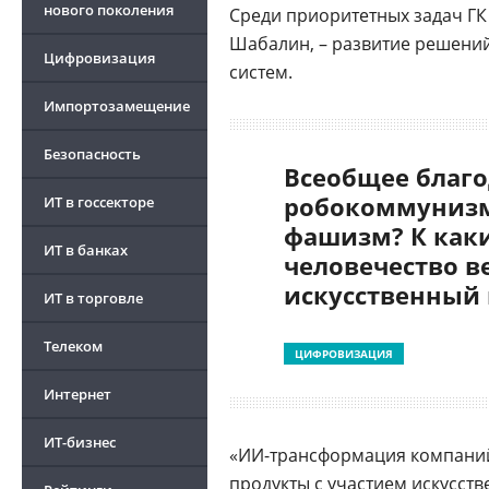
нового поколения
Среди приоритетных задач ГК
Шабалин, – развитие решени
Цифровизация
систем.
Импортозамещение
Безопасность
Всеобщее благо
робокоммунизм
ИТ в госсекторе
фашизм? К как
ИТ в банках
человечество в
искусственный
ИТ в торговле
Телеком
ЦИФРОВИЗАЦИЯ
Интернет
ИТ-бизнес
«ИИ-трансформация компаний
продукты с участием
искусств