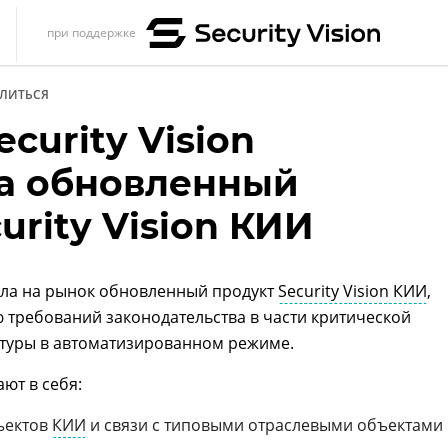
при поддержке
s
ЛИТЬСЯ
итика
curity Vision
еренции
а обновленный
ет
urity Vision КИИ
ика
ла на рынок обновленный продукт
Security Vision КИИ
,
требований законодательства в части критической
туры в автоматизированном режиме.
ют в себя:
ъектов
КИИ
и связи с типовыми отраслевыми объектами