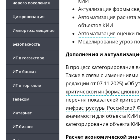
КИИ
нового поколения
Актуализация формы све
Цифровизация
Автоматизация расчета 
объектов КИИ
Импортозамещение
Автоматизация
оценки п
Моделирование угроз по
Безопасность
Дополнения и актуализация
ИТ в госсекторе
В процесс категорирования в
ИТ в банках
Также в связи с изменениями
редакции от 07.11.2025) «Об
ИТ в торговле
критической информационно
Телеком
перечня показателей критер
инфраструктуры
Российской 
Интернет
значимости для объекта КИИ 
категорирования объекта КИ
ИТ-бизнес
Расчет экономической зна