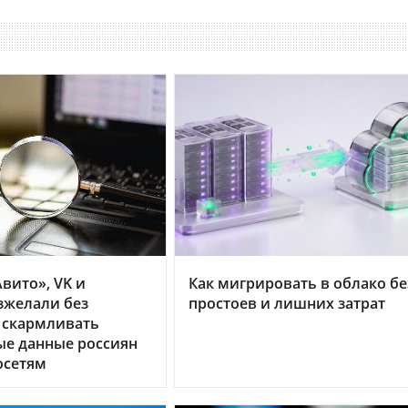
вито», VK и
Как мигрировать в облако бе
зжелали без
простоев и лишних затрат
 скармливать
ые данные россиян
осетям