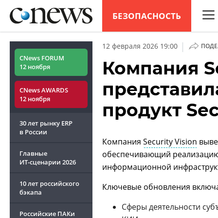
БЕЗОПАСНОСТЬ
CNew
|
12 февраля 2026 19:00
ПОДЕ
Анал
CNews FORUM
Компания Se
12 ноября
Конф
представил
CNews AWARDS
Марк
12 ноября
продукт Sec
Техн
30 лет рынку ERP
ТВ
в России
Компания
Security Vision
выве
Главные
обеспечивающий реализацию 
ИТ-сценарии
2026
информационной инфраструк
10 лет российского
Ключевые обновления включа
бэкапа
Сферы деятельности суб
Российские ПАКи