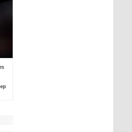
es
мер