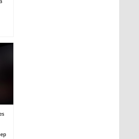
з
es
мер