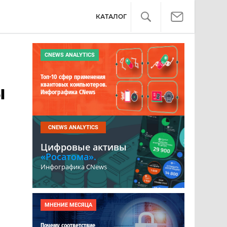
КАТАЛОГ
CNEWS ANALYTICS
Топ-10 сфер применения
квантовых компьютеров.
ы
Инфографика CNews
CNEWS ANALYTICS
Цифровые активы
«Росатома».
Инфографика CNews
МНЕНИЕ МЕСЯЦА
Почему соответствие