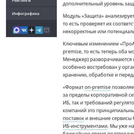
Рейтинги
дополнительный уровень защи
Инфографика
Модуль «Защита» анализирует
то есть проверяет их соотве
некорректные или потенциаль
Ключевым изменением «ПроAPI
premise, то есть теперь оба 
Менеджер) разворачиваются и
особенно востребован у орга
хранению, обработке и пере
«Формат
on-premise
позволяет
за пределы корпоративной се
ИБ, так и требований регулят
компаний это принципиальный
поставок
и внешние сервисы 
ИБ-инструментами
. Мы уже н
ближайшее время подтвердим