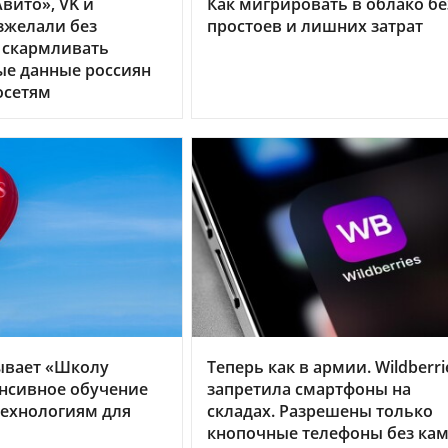
вито», VK и
Как мигрировать в облако бе
зжелали без
простоев и лишних затрат
 скармливать
ые данные россиян
осетям
ывает «Школу
Теперь как в армии. Wildberri
енсивное обучение
запретила смартфоны на
ехнологиям для
складах. Разрешены только
кнопочные телефоны без ка