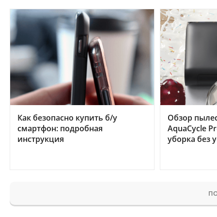
Как безопасно купить б/у
Обзор пылес
смартфон: подробная
AquaCycle Pr
инструкция
уборка без 
ПО