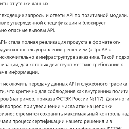
ты от утечки данных.
 входящие запросы и ответы API по позитивной модели,
тствие утвержденной спецификации и блокирует
но опасные вызовы API.
» стала полная реализация продукта в формате on-
модуля и консоль управления решением («ПроAPI»
сключительно в инфраструктуре заказчика. Такой подх
низаций, для которых действуют жесткие требования к
даче информации.
 исключить передачу данных API и служебного трафика
ти, что критично для соблюдения как внутренних полити
оров (например, приказа ФСТЭК России №117). Для мног
 вопрос: при увеличении числа атак на
цепочки
бизнес стремится сохранять максимальный контроль на
ачали процесс сертификации нашего решения и в
 его соответствие нормативным требованиям
ФСТЭК