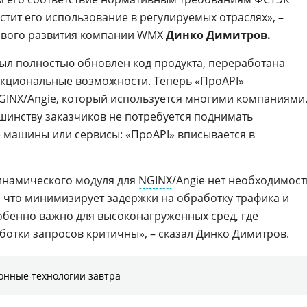
остит его использование в регулируемых отраслях», –
тового развития компании WMX
Динко Димитров.
был полностью обновлен код продукта, переработана
нкциональные возможности. Теперь «ПроAPI»
NGINX/Angie, который используется многими компаниями
инству заказчиков не потребуется поднимать
е машины
или сервисы: «ПроAPI» вписывается в
динамического модуля для
NGINX
/Angie нет необходимост
, что минимизирует задержки на обработку трафика и
собенно важно для высоконагруженных сред, где
ботки запросов критичны», – сказал Динко Димитров.
онные технологии завтра