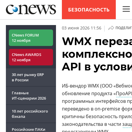
БЕЗОПАСНОСТЬ
CNew
|
03 июня 2026 11:56
ПОДЕЛИ
Анал
CNews FORUM
WMX переза
12 ноября
Конф
комплексно
CNews AWARDS
Марк
12 ноября
API в услов
Техн
30 лет рынку ERP
ТВ
в России
ИБ-вендор WMX (ООО «Вебмон
Главные
обновление продукта «
ПроAP
ИТ-сценарии
2026
программных интерфейсов пр
переведено в on‑premise фор
10 лет российского
критичны безопасность прил
бэкапа
законодательства в части
защ
Российские ПАКи
представители
WMX
.