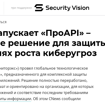
при поддержке
s
ТЬСЯ
итика
пускает «ПроAPI» –
еренции
е решение для защит
ет
иях роста киберугроз
ика
иторэкс») провел глобальное технологическое
I
», предназначенного для комплексной защиты
иложений. Решение полностью переработано,
мат и ориентировано на организации, для которых
ожений и соответствие последним требованиям
иты информации
. Об этом CNews сообщили