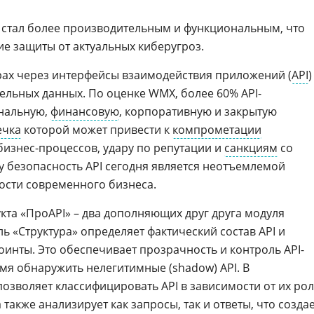
 стал более производительным и функциональным, что
ие защиты от актуальных киберугроз.
рах через интерфейсы взаимодействия приложений (
API
)
ельных данных. По оценке WMX, более 60% API-
нальную,
финансовую
, корпоративную и закрытую
ечка
которой может привести к
компрометации
изнес-процессов, удару по репутации и
санкциям
со
у безопасность API сегодня является неотъемлемой
ости современного бизнеса.
кта «ПроAPI» – два дополняющих друг друга модуля
ль «Структура» определяет фактический состав API и
инты. Это обеспечивает прозрачность и контроль API-
мя обнаружить нелегитимные (shadow) API. В
озволяет классифицировать API в зависимости от их ро
 также анализирует как запросы, так и ответы, что созда