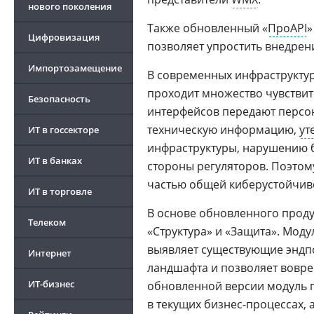
нового поколения
Также обновленный «
ПроAPI
»
Цифровизация
позволяет упростить внедрен
Импортозамещение
В современных инфраструкту
проходит множество чувствит
Безопасность
интерфейсов передают персо
техническую информацию,
ут
ИТ в госсекторе
инфраструктуры, нарушению б
ИТ в банках
стороны регуляторов. Поэтом
частью общей киберустойчив
ИТ в торговле
В основе обновленного проду
Телеком
«Структура» и «Защита». Моду
выявляет существующие эндпо
Интернет
ландшафта и позволяет вовре
ИТ-бизнес
обновленной версии модуль п
в текущих бизнес-процессах, а