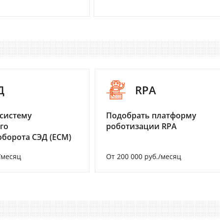
Д
RPA
систему
Подобрать платформу
го
роботизации RPA
борота СЭД (ECM)
/месяц
От 200 000 руб./месяц