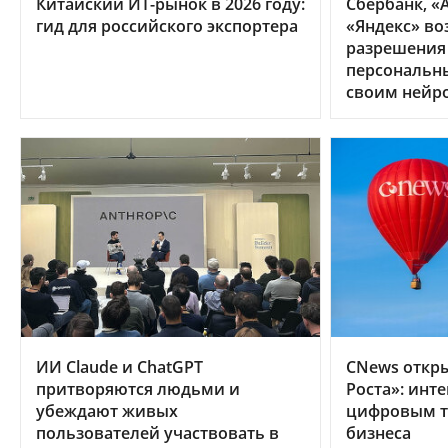
Китайский ИТ-рынок в 2026 году:
Сбербанк, «А
гид для российского экспортера
«Яндекс» во
разрешения
персональн
своим нейр
ИИ Claude и ChatGPT
CNews откр
притворяются людьми и
Роста»: инт
убеждают живых
цифровым т
пользователей участвовать в
бизнеса