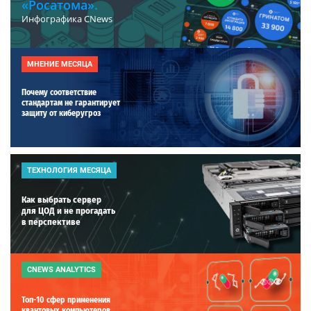
«Росатома».
Инфографика CNews
МНЕНИЕ МЕСЯЦА
Почему соответствие
стандартам не гарантирует
защиту от киберугроз
ТЕХНОЛОГИЯ МЕСЯЦА
Как выбрать сервер
для ЦОД и не прогадать
в перспективе
CNEWS ANALYTICS
Топ-10 сфер применения
квантовых компьютеров.