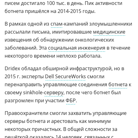
писем достигало 100 тыс. в день. Пик активности
ботнета пришёлся на 2014-2015 годы.
В рамках одной из
спам
-кампаний злоумышленники
рассылали письма, имитировавшие
медицинские
извещения об обнаружении онкологических
заболеваний. Эта
социальная инженерия
в течение
некоторого времени неплохо работала.
Dridex обладал обширной инфраструктурой, но в
2015 г. эксперты
Dell SecureWorks
смогли
перенаправить управляющие соединения
ботнета
к
своему sinkhole-
серверу
, после чего ботнет был
разгромлен при участии
ФБР
.
Правоохранители смогли захватить управляющие
серверы ботнета и арестовать как минимум
некоторых причастных. В общей сложности за
решёткой оказались 14 человек, связанных с