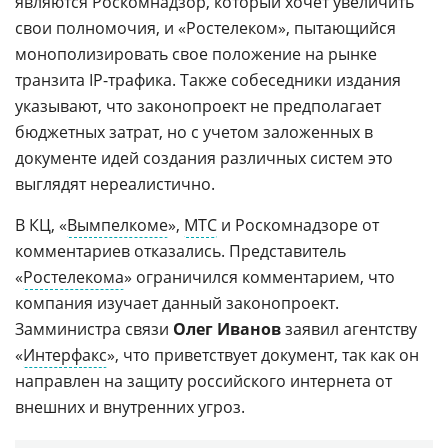
являются Роскомнадзор, который хочет увеличить
свои полномочия, и «Ростелеком», пытающийся
монополизировать свое положение на рынке
транзита IP-трафика. Также собеседники издания
указывают, что законопроект не предполагает
бюджетных затрат, но с учетом заложенных в
документе идей создания различных систем это
выглядят нереалистично.
В КЦ, «
Вымпелкоме
»,
МТС
и Роскомнадзоре от
комментариев отказались. Представитель
«
Ростелекома
» ограничился комментарием, что
компания изучает данный законопроект.
Замминистра связи
Олег Иванов
заявил агентству
«
Интерфакс
», что приветствует документ, так как он
направлен на защиту российского интернета от
внешних и внутренних угроз.