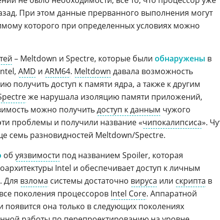
ении не было необходимости, все то, что процессор уже
назад. При этом данные прерванного выполнения могут
жимому которого при определенных условиях можно
тей
– Meltdown и Spectre, которые были
обнаружены
в
ntel,
AMD
и
ARM64
.
Meltdown
давала возможность
 получить доступ к памяти ядра, а также к другим
Spectre
же нарушала изоляцию памяти приложений,
звимость можно получить
доступ к данным
чужого
эти проблемы и получили название «
чипокалипсиса
». Чу
е семь разновидностей Meltdown/Spectre.
о
об
уязвимости
под названием Spoiler, которая
архитектуры Intel и обеспечивает доступ к личным
. Для
взлома
системы достаточно
вируса
или
скрипта
в
ет все поколения процессоров
Intel Core
. Аппаратной
 и появится она только в следующих поколениях
енной работы по перепроектированию на уровне