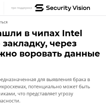
при поддержке
s
ТЬСЯ
итика
шли в чипах Intel
еренции
закладку, через
ет
жно воровать данные
ика
предназначенная для выявления брака в
микросхемах, потенциально может быть
ками, что представляет угрозу
асности.