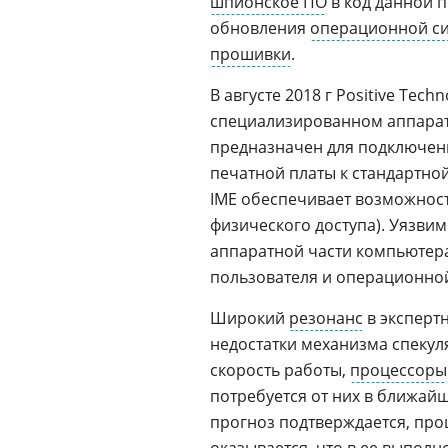
шпионское ПО
в код данной 
обновления
операционной с
прошивки
.
В августе 2018 г Positive Tech
специализированном аппарат
предназначен для подключен
печатной платы к стандартной
IME обеспечивает возможност
физического доступа). Уязви
аппаратной части компьютера
пользователя и операционной
Широкий
резонанс
в эксперт
недостатки механизма спекул
скорость работы,
процессоры
потребуется от них в ближай
прогноз подтверждается, про