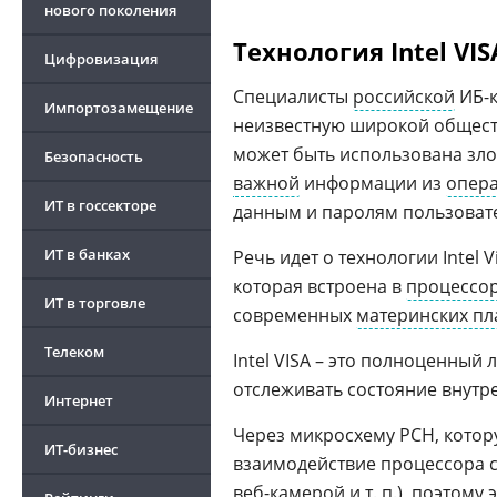
нового поколения
Технология Intel VIS
Цифровизация
Специалисты
российской
ИБ-к
Импортозамещение
неизвестную широкой общест
может быть использована зл
Безопасность
важной
информации из
опера
ИТ в госсекторе
данным и паролям пользоват
ИТ в банках
Речь идет о технологии Intel Vis
которая встроена в
процессо
ИТ в торговле
современных
материнских пл
Телеком
Intel VISA – это полноценный
отслеживать состояние внутр
Интернет
Через микросхему PCH, котор
ИТ-бизнес
взаимодействие процессора 
веб-камерой и т. п.), поэтому