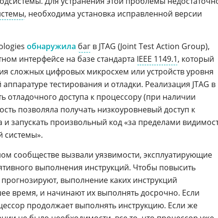
подсистемы. Для устранения этой проблемы недостаточн
истемы
, необходима установка исправленной версии
nologies
обнаружила
баг
в JTAG (Joint Test Action Group),
ном интерфейсе на базе стандарта
IEEE 1149.1
, который
ия сложных цифровых микросхем или устройств уровня
 аппаратуре тестирования и отладки. Реализация JTAG в
ь отладочного доступа к процессору (при наличии
мость позволяла получать низкоуровневый доступ к
 и запускать произвольный код «за пределами видимос
 системы».
ном сообществе вызвали уязвимости, эксплуатирующие
ятивного выполнения инструкций. Чтобы повысить
прогнозируют, выполнение каких инструкций
шее время, и начинают их выполнять досрочно. Если
цессор продолжает выполнять инструкцию. Если же