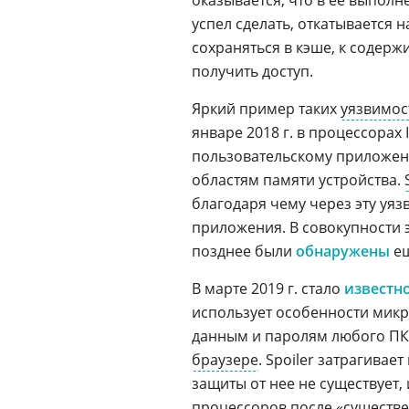
оказывается, что в ее выполн
успел сделать, откатывается 
сохраняться в кэше, к содер
получить доступ.
Яркий пример таких
уязвимос
январе 2018 г. в процессорах I
пользовательскому приложению
областям памяти устройства.
благодаря чему через эту уя
приложения. В совокупности 
позднее были
обнаружены
ещ
В марте 2019 г. стало
известн
использует особенности микро
данным и паролям любого ПК
браузере
. Spoiler затрагива
защиты от нее не существует,
процессоров после «существ