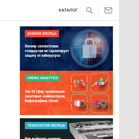
КАТАЛОГ
МНЕНИЕ МЕСЯЦА
Почему соответствие
стандартам не гарантирует
защиту от киберугроз
CNEWS ANALYTICS
Топ-10 сфер применения
квантовых компьютеров.
Инфографика CNews
ТЕХНОЛОГИЯ МЕСЯЦА
Как выбрать сервер