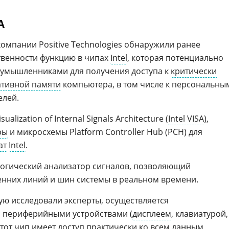
A
омпании Positive Technologies обнаружили ранее
венности функцию в чипах
Intel
, которая потенциально
оумышленниками для получения доступа к
критически
тивной памяти
компьютера, в том числе к персональны
елей.
ualization of Internal Signals Architecture (
Intel VISA
),
ры
и микросхемы Platform Controller Hub (PCH) для
ат
Intel
.
 логический анализатор сигналов, позволяющий
енних линий и шин системы в реальном времени.
ую исследовали эксперты, осуществляется
с периферийными устройствами (
дисплеем
, клавиатурой,
 этот чип имеет доступ практически ко всем данным