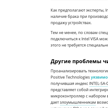
Как предполагают эксперты, I
наличие брака при производст
продажу устройствах.
Тем не менее, по словам спе
подключиться к Intel VISA мо
этого не требуется специаль
Другие проблемы чи
Проанализировать технологию
Positive Technologies
уязвимо
получившая индекс
INTEL-SA-
представляет собой интегри
микроконтроллер с набором в
дает
злоумышленникам
возмо