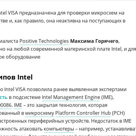
ntel VISA предназначена для проверки микросхем на
ве и, как правило, она неактивна на поступающих в
циалиста
Positive Technologies
Максима Горячего
,
жно на любой современной материнской плате Intel, и дл
ное оборудование
пов Intel
 Intel VISA позволила ранее выявленная экспертами
сть
в подсистеме
Intel Management Engine
(IME),
00086
.
IME
– это закрытая технология, которая
рованный в
микросхему
Platform Controller Hub
(PCH)
строенных периферийных устройств. Недостаток в IME
жность атаковать
компьютеры
– например, устанавлива