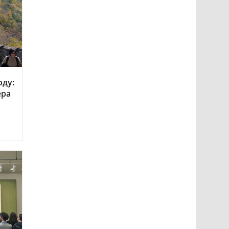
оду:
ера