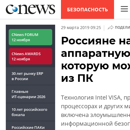
БЕЗОПАСНОСТЬ
CNew
|
29 марта 2019 09:25
ПОДЕЛИ
Анал
CNews FORUM
Россияне на
12 ноября
Конф
аппаратную 
CNews AWARDS
Марк
12 ноября
которую мо
Техн
30 лет рынку ERP
из ПК
ТВ
в России
Главные
Технология Intel VISA, 
ИТ-сценарии
2026
процессорах и других 
10 лет российского
включена злоумышленни
бэкапа
информационной безоп
Российские ПАКи