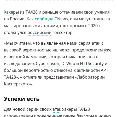
Хакеры
из ТА428 и раньше оттачивали свои умения
на России. Как
сообщал
CNews, они могут стоять за
массированными атаками, с которыми в 2020 г.
столкнулся
российский
госсектор.
«Мы считаем, что выявленная нами серия атак c
высокой вероятностью является продолжением уже
известной кампании, которая была описана в
исследованиях
Cybereason
,
DrWeb
и
NTTSecurity
и с
большой вероятностью отнесена к активности APT
TA428», – отметили представители «Лаборатории
Касперского».
Успехи есть
Для новой серии своих
атак
хакеры ТА428
использовали проверенные ранее
бэкдоры
в новых