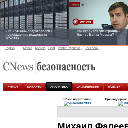
«Mr. Сумкин» подготовился к
Как строился электронный
прекращению поддержки
бизнес Банка Москвы?
WS2003
English
Mobile
Android
Light
Twitter (topnews)
Facebook
Заоблачная оптимизация: как
Рейтинг CNewsInfrastructure 20
Faberlic изменил подход к
приглашаем участвовать
аналитике
АНАЛИТИКА
CNEWS
НОВОСТИ
КОНФЕРЕНЦИИ
ЖУРНАЛ
Обзор подготовлен
При поддержке 
Михаил Фалеев