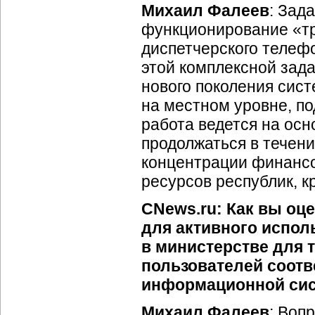
Михаил Фалеев
: Зад
функционирование «тр
диспетчерского теле
этой комплексной зада
нового поколения сис
на местном уровне, по
работа ведется на осн
продолжаться в течение
концентрации финансо
ресурсов республик, к
CNews.ru: Как вы оц
для активного испо
в министерстве для 
пользователей соотв
информационной си
Михаил Фалеев
: Воп