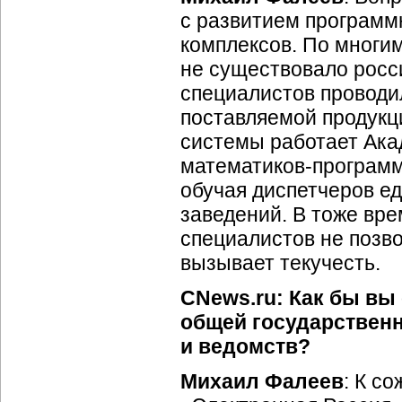
с развитием
программ
комплексов. По мног
не существовало росси
специалистов проводи
поставляемой продукц
системы работает Ака
математиков-програм
обучая диспетчеров ед
заведений. В тоже вр
специалистов не позв
вызывает текучесть.
CNews.ru: Как бы вы
общей государствен
и ведомств?
Михаил Фалеев
: К с