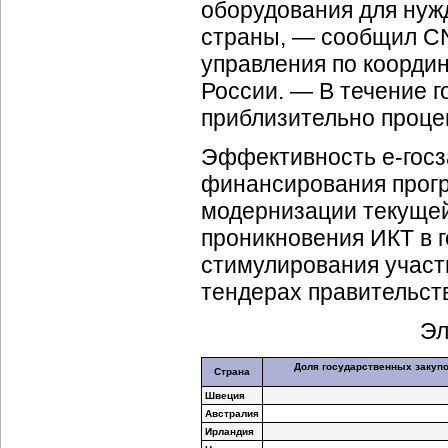
оборудования для нужд
страны, — сообщил C
управления по коорди
России. — В течение 
приблизительно процен
Эффективность
e-гос
финансирования прог
модернизации текущей
проникновения ИКТ в 
стимулирования участ
тендерах правительст
Эл
Доля государственных закупо
Страна
Швеция
Австралия
Ирландия