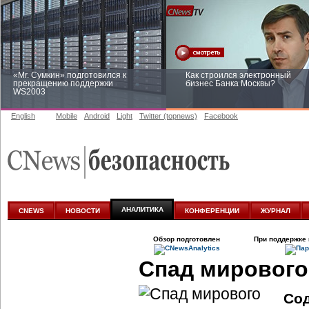
«Mr. Сумкин» подготовился к
Как строился электронный
прекращению поддержки
бизнес Банка Москвы?
WS2003
English
Mobile
Android
Light
Twitter (topnews)
Facebook
Заоблачная оптимизация: как
Рейтинг CNewsInfrastructure 20
Faberlic изменил подход к
приглашаем участвовать
аналитике
АНАЛИТИКА
CNEWS
НОВОСТИ
КОНФЕРЕНЦИИ
ЖУРНАЛ
Обзор подготовлен
При поддержке 
Спад мирового
Со