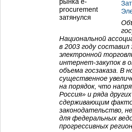
За
Эле
Об
го
Национальной ассоци
в 2003 году составил 
электронной торговл
интернет-закупок
в о
объема госзаказа. В 
существенное увеличе
на порядок, что напр
Россия» и ряда други
сдерживающим факто
законодательство, н
для федеральных вед
прогрессивных регио