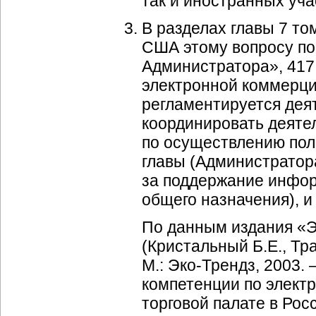
так и иностранных уча
В разделах главы 7 то
США этому вопросу по
Администратора», 417
электронной коммерци
регламентируется дея
координировать деяте
по осуществлению поли
главы (Администратора
за поддержание инфор
общего назначения), и
По данным издания «
(Кристальный Б.Е., Тр
М.:
Эко-Трендз
, 2003.
компетенции по элект
торговой палате в Рос