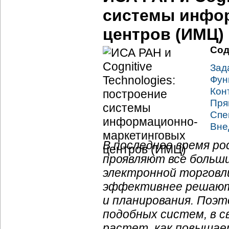
системы
инфо
центров (ИМЦ)
Сод
Зад
Фун
Кон
Пря
Спе
Вне
В последнее время ро
проявляют все больш
электронной торговли
эффективнее решаютс
и планирования. Поэ
подобных систем, в с
растет, как повышае