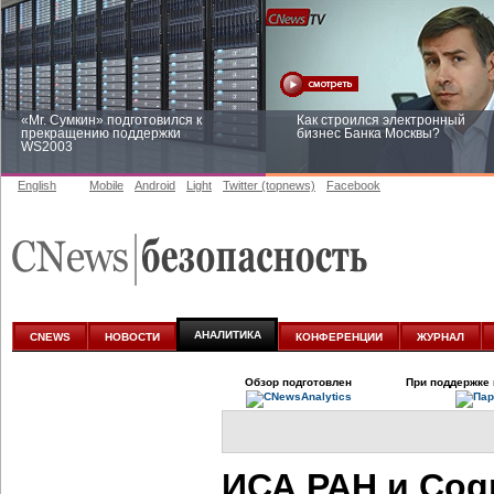
«Mr. Сумкин» подготовился к
Как строился электронный
прекращению поддержки
бизнес Банка Москвы?
WS2003
English
Mobile
Android
Light
Twitter (topnews)
Facebook
Заоблачная оптимизация: как
Рейтинг CNewsInfrastructure 20
Faberlic изменил подход к
приглашаем участвовать
аналитике
АНАЛИТИКА
CNEWS
НОВОСТИ
КОНФЕРЕНЦИИ
ЖУРНАЛ
Обзор подготовлен
При поддержке 
ИСА РАН и Cogn