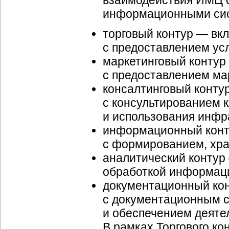
взаимодействия ИМЦ с
информационными си
торговый контур — вк
с предоставлением усл
маркетинговый контур 
с предоставлением мар
консалтинговый конту
с консультированием к
и использования инф
информационный конту
с формированием, хр
аналитический контур
обработкой информац
документационный кон
с документационным 
и обеспечением деяте
В рамках Торгового к