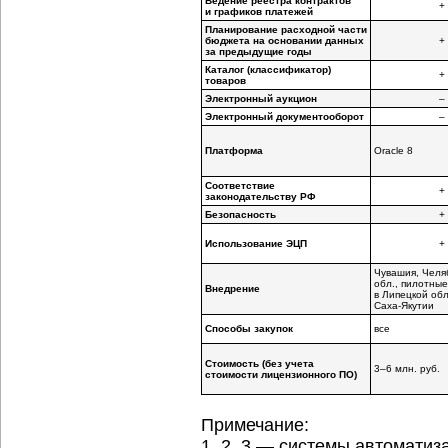
Ведение реестра контрактов
+
и графиков платежей
Планирование расходной части
бюджета на основании данных
+
за предыдущие годы
Каталог (классификатор)
+
товаров
Электронный аукцион
–
Электронный документооборот
–
Платформа
Oracle 8
Соответствие
+
законодательству РФ
Безопасность
+
Использование ЭЦП
+
Чувашия, Челя
обл., пилотные
Внедрение
в Липецкой обл
Саха-Якутии
Способы закупок
все
Стоимость (без учета
3–6 млн. руб.
стоимости лицензионного ПО)
Примечание:
1, 2, 3 — системы автоматиз