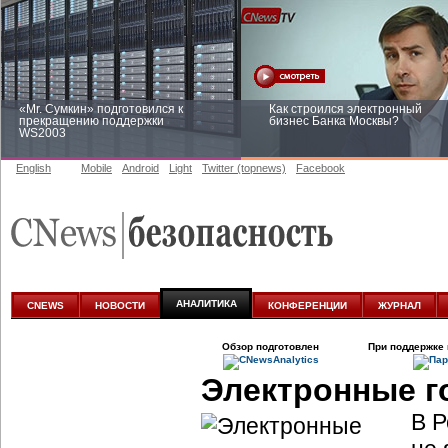
«Mr. Сумкин» подготовился к
Как строился электронный
прекращению поддержки
бизнес Банка Москвы?
WS2003
English
Mobile
Android
Light
Twitter (topnews)
Facebook
Заоблачная оптимизация: как
Рейтинг CNewsInfrastructure 20
Faberlic изменил подход к
приглашаем участвовать
аналитике
АНАЛИТИКА
CNEWS
НОВОСТИ
КОНФЕРЕНЦИИ
ЖУРНАЛ
Обзор подготовлен
При поддержке 
Электронные г
В Р