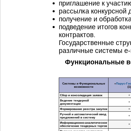
приглашение к участию
рассылка конкурсной 
получение и обработка
подведение итогов кон
контрактов.
Государственные стру
различные системы
е-
Функциональные во
Системы и Функциональные
«
Парус-Гос
возможности
(1)
Сбор и консолидация заявок
+
Ведение тендерной
+
документации
Формирование реестра закупок
+
Ручной и автоматический ввод
+
предложений в систему
Информационно-аналитическое
+
обеспечение тендерных торгов