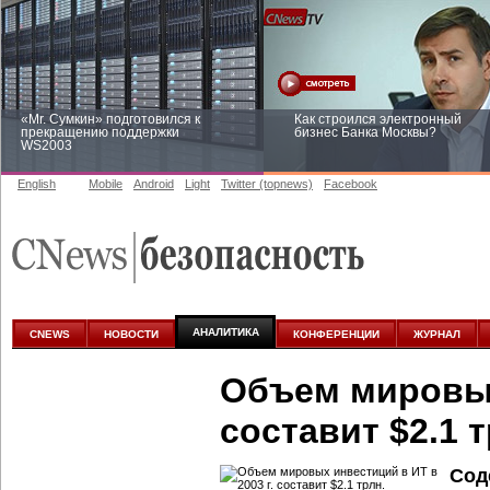
«Mr. Сумкин» подготовился к
Как строился электронный
прекращению поддержки
бизнес Банка Москвы?
WS2003
English
Mobile
Android
Light
Twitter (topnews)
Facebook
Заоблачная оптимизация: как
Рейтинг CNewsInfrastructure 20
Faberlic изменил подход к
приглашаем участвовать
аналитике
АНАЛИТИКА
CNEWS
НОВОСТИ
КОНФЕРЕНЦИИ
ЖУРНАЛ
Объем мировых 
составит $2.1 т
Сод