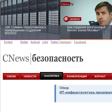
«Mr. Сумкин» подготовился к
Как строился электронный
прекращению поддержки
бизнес Банка Москвы?
WS2003
English
Mobile
Android
Light
Twitter (topnews)
Facebook
Заоблачная оптимизация: как
Рейтинг CNewsInfrastructure 20
Faberlic изменил подход к
приглашаем участвовать
аналитике
АНАЛИТИКА
CNEWS
НОВОСТИ
КОНФЕРЕНЦИИ
ЖУРНАЛ
Обзор
ИТ-инфраструктура предприя