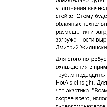
обязательно будет 
уплотнения вычисл
стойке. Этому буде
облачных технолог
размещения и загр
загруженности выр
Дмитрий Жилински
Для этого потребу
охлаждения c прим
трубам подводится 
HotAisleInsight. Д
что экзотика. "Воз
скорее всего, испо
суперкомпьютеров,