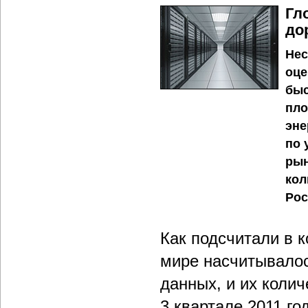
Гл
до
Нес
оце
быс
пло
эне
по 
рын
кол
Рос
Как подсчитали в 
мире насчитывалос
данных, и их колич
3 квартале 2011 г