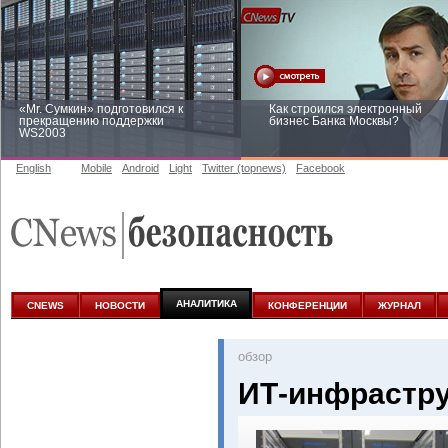
«Mr. Сумкин» подготовился к
Как строился электронный
прекращению поддержки
бизнес Банка Москвы?
WS2003
English
Mobile
Android
Light
Twitter (topnews)
Facebook
Заоблачная оптимизация: как
Рейтинг CNewsInfrastructure 20
Faberlic изменил подход к
приглашаем участвовать
аналитике
АНАЛИТИКА
CNEWS
НОВОСТИ
КОНФЕРЕНЦИИ
ЖУРНАЛ
oбзор
ИТ-инфрастру