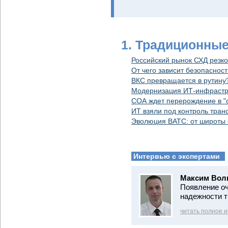
1. Традиционны
Российский рынок СХД резко
От чего зависит безопасно
ВКС превращается в рутину
Модернизация ИТ-инфрастру
СОА ждет перерождение в "
ИТ взяли под контроль тран
Эволюция ВАТС: от широты 
Интервью с экспертами
Максим Вол
Появление оч
надежности т
читать полное 