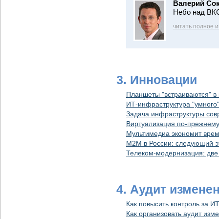
Валерий Со
Небо над ВКС
читать полное 
3. Инновации
Планшеты "встраиваются" в
ИТ-инфраструктура "умного"
Задача инфраструктуры сов
Виртуализация по-прежнему
Мультимедиа экономит вре
М2М в России: следующий э
Телеком-модернизация: две
4. Аудит измене
Как повысить контроль за И
Как организовать аудит изм