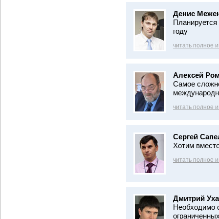
Денис Меже
Планируется 
году
читать полное 
Алексей Ром
Самое сложно
международн
читать полное 
Сергей Сапе
Хотим вместо
читать полное 
Дмитрий Уха
Необходимо с
ограниченных