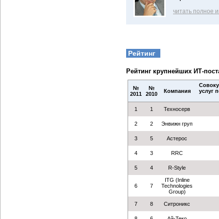
читать полное 
Рейтинг
Рейтинг крупнейших ИТ-пос
Совоку
№
№
Компания
услуг 
2011
2010
1
1
Техносерв
2
2
Энвижн груп
3
5
Астерос
4
3
RRC
5
4
R-Style
ITG (Inline
6
7
Technologies
Group)
7
8
Ситроникс
8
6
Ай-Теко