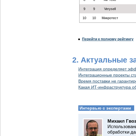
9
9
Verysell
10
10
Микротест
Перейти к полному рейтингу
2. Актуальные з
Интеграция определяет эфф
Интеграционные проекты ст
Время поставки не гаранти
Какая ИТ-инфраструктура об
Интервью с экспертами
Михаил Гвоз
Использовани
обработки да