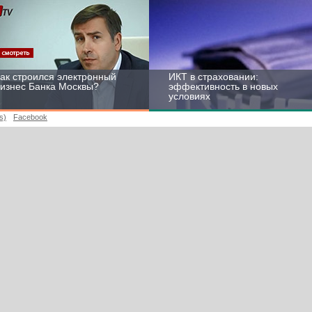
ак строился электронный
ИКТ в страховании:
изнес Банка Москвы?
эффективность в новых
условиях
s)
Facebook
ейтинг CNewsInfrastructure
Информационная
015: приглашаем
безопасность бизнеса и
частвовать
госструктур: развитие в
новых условиях