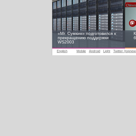
«Mr. Сумкин» подготовился к
К
прекращению поддержки
б
WS2003
English
Mobile
Android
Light
Twitter (topnew
Заоблачная оптимизация:
Р
как Faberlic изменил подход
2
к аналитике
у