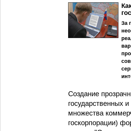
Ка
го
За 
нео
реа
вар
про
сов
сер
инт
Создание прозрач
государственных и
множества коммерч
госкорпорации) фо