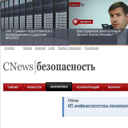
«Mr. Сумкин» подготовился к
Как строился электронный
прекращению поддержки
бизнес Банка Москвы?
WS2003
English
Mobile
Android
Light
Twitter (topnews)
Facebook
Заоблачная оптимизация: как
Рейтинг CNewsInfrastructure 20
Faberlic изменил подход к
приглашаем участвовать
аналитике
АНАЛИТИКА
CNEWS
НОВОСТИ
КОНФЕРЕНЦИИ
ЖУРНАЛ
Обзор
ИТ-инфраструктура предприя