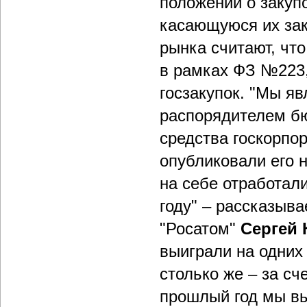
положений о закуп
касающуюся их зак
рынка считают, чт
в рамках ФЗ №223
госзакупок. "Мы я
распорядителем бю
средства госкорпо
опубликовали его 
на себе отработал
году" – рассказыв
"Росатом"
Сергей 
выиграли на одних
столько же – за сч
прошлый год мы вы