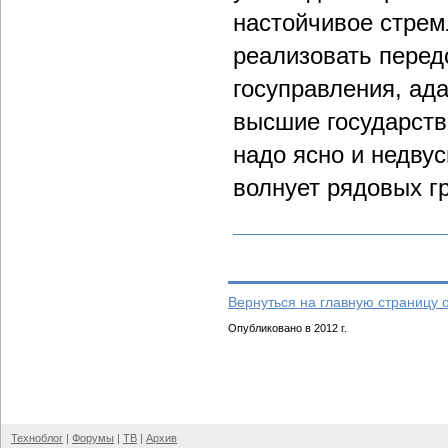
настойчивое стрем
реализовать перед
госуправления, ад
высшие государств
надо ясно и недву
волнует рядовых г
Вернуться на главную страницу 
Опубликовано в 2012 г.
Техноблог
|
Форумы
|
ТВ
|
Архив