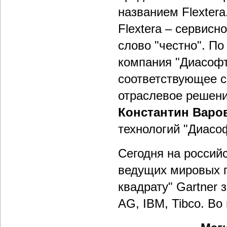
названием Flextera
Flextera – сервис
слово "честно". П
компания "Диасофт
соответствующее 
отраслевое решени
Константин Варо
технологий "Диасо
Сегодня на росси
ведущих мировых п
квадрату" Gartner з
AG, IBM, Tibco. Во 