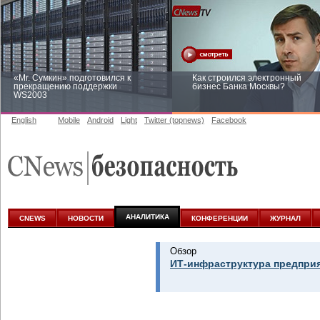
«Mr. Сумкин» подготовился к
Как строился электронный
прекращению поддержки
бизнес Банка Москвы?
WS2003
English
Mobile
Android
Light
Twitter (topnews)
Facebook
Заоблачная оптимизация: как
Рейтинг CNewsInfrastructure 20
Faberlic изменил подход к
приглашаем участвовать
аналитике
АНАЛИТИКА
CNEWS
НОВОСТИ
КОНФЕРЕНЦИИ
ЖУРНАЛ
Обзор
ИТ-инфраструктура предприя