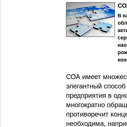
СО
В к
обл
акт
сер
нао
рож
кон
СОА имеет множест
элегантный способ
предприятия в одн
многократно обращ
противоречит конце
необходима, напри