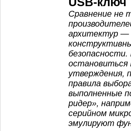
USB-ключ
Сравнение не т
производителей
архитектур — 
конструктивны
безопасности. 
остановиться 
утверждения, 
правила выбор
выполненные п
ридер», наприм
серийном микр
эмулируют фун