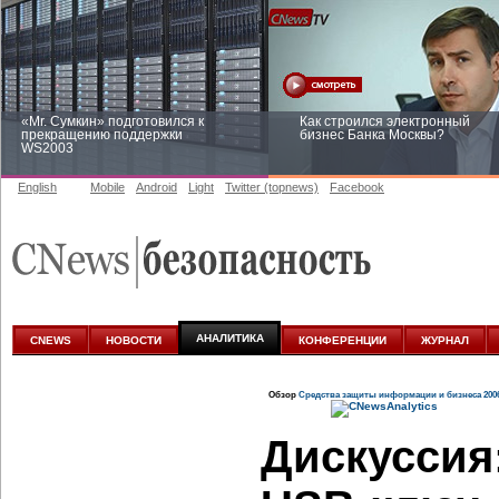
«Mr. Сумкин» подготовился к
Как строился электронный
прекращению поддержки
бизнес Банка Москвы?
WS2003
English
Mobile
Android
Light
Twitter (topnews)
Facebook
Заоблачная оптимизация: как
Рейтинг CNewsInfrastructure 20
Faberlic изменил подход к
приглашаем участвовать
аналитике
АНАЛИТИКА
CNEWS
НОВОСТИ
КОНФЕРЕНЦИИ
ЖУРНАЛ
Обзор
Средства защиты информации и бизнеса 200
Дискуссия