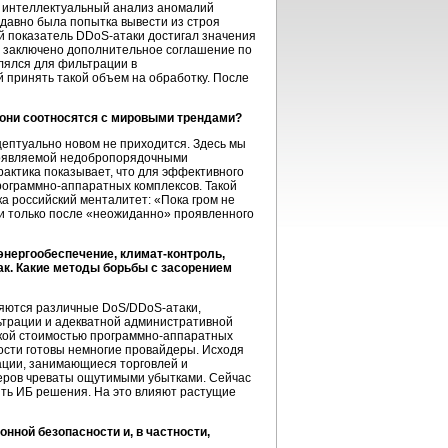
т интеллектуальный анализ аномалий
 давно была попытка вывести из строя
й показатель
DDoS-атаки
достигал значения
о заключено дополнительное соглашение по
лялся для фильтрации в
 принять такой объем на обработку. После
 они соотносятся с мировыми трендами?
ептуально новом не приходится. Здесь мы
проявляемой недобропорядочными
рактика показывает, что для эффективного
рограммно-аппаратных комплексов. Такой
а российский менталитет: «Пока гром не
и только после «неожиданно» проявленного
энергообеспечение, климат-контроль,
так. Какие методы борьбы с засорением
вляются различные
DoS/DDoS-атаки
,
ьтрации и адекватной административной
окой стоимостью программно-аппаратных
сти готовы немногие провайдеры. Исходя
зации, занимающиеся торговлей и
веров чреваты ощутимыми убытками. Сейчас
ить ИБ решения. На это влияют растущие
ной безопасности и, в частности,