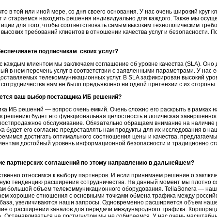
то в той или иной мере, со дня своего основания. У нас очень широкий круг 
кт и стараемся находить решения индивидуально для каждого. Также мы осу
иции для того, чтобы соответствовать самым высоким технологическим тре
высоких требований клиентов в отношении качества услуг и безопасности. П
беспечиваете подписчикам своих услуг?
 каждым клиентом мы заключаем соглашение об уровне качества (SLA). Оно 
ый в нем перечень услуг в соответствии с заявленными параметрами. У нас 
доставляемых телекоммуникационных услуг. В SLA зафиксирован высокий ур
ю сотрудничества нам не было предъявлено ни одной претензии с их стороны.
ется ваш выбор поставщика ИБ решений?
а ИБ решений — вопрос очень емкий. Очень сложно его раскрыть в рамках на
к решению будет его функциональная целостность и логическая завершеннос
и постпродажное обслуживание. Обязательно обращаем внимание на наличи
 будет его согласие предоставлять нам продукты для их исследования в на
ремимся достигать оптимального соотношения цены и качества, предлагаемы
иентам достойный уровень информационной безопасности и традиционно ст
ие партнерских соглашений по этому направлению в дальнейшем?
твенно относимся к выбору партнеров. И если принимаем решение о заключен
ную тенденцию расширения сотрудничества. На данный момент мы плотно с
нам большой объем телекоммуникационного оборудования. TeliaSonera — наш
ем хорошие отношения с основными точками обмена трафика между россий
я база, увеличиваются наши запросы. Одновременно расширяется объем наше
ие о расширении каналов для передачи международного трафика. Корпорация
n». Останавливаться на достигнутом мы не собираемся. У нас очень масштаб