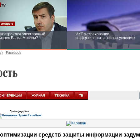
ак строился электронный
ИКТ в страховании:
изнес Банка Москвы?
эффективность в новых условиях
s)
Facebook
ейтинг CNewsInfrastructure 2015:
Информационная безопасность
риглашаем участвовать
бизнеса и госструктур: развитие в
новых условиях
ОНФЕРЕНЦИИ
ЖУРНАЛ
ТЕХНИКА
ТВ
При поддержке
 оптимизации средств защиты информации задум