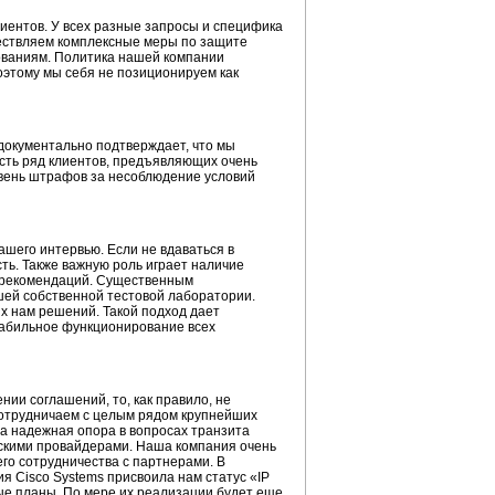
клиентов. У всех разные запросы и специфика
ществляем комплексные меры по защите
бованиям. Политика нашей компании
оэтому мы себя не позиционируем как
документально подтверждает, что мы
есть ряд клиентов, предъявляющих очень
овень штрафов за несоблюдение условий
шего интервью. Если не вдаваться в
ть. Также важную роль играет наличие
е рекомендаций. Существенным
шей собственной тестовой лаборатории.
х нам решений. Такой подход дает
абильное функционирование всех
ии соглашений, то, как правило, не
отрудничаем с целым рядом крупнейших
а надежная опора в вопросах транзита
скими провайдерами. Наша компания очень
го сотрудничества с партнерами. В
 Cisco Systems присвоила нам статус «IP
ные планы. По мере их реализации будет еще