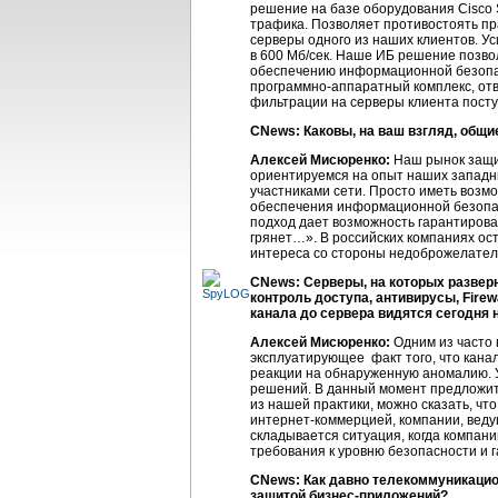
решение на базе оборудования Cisco
трафика. Позволяет противостоять пра
серверы одного из наших клиентов. 
в 600 Мб/сек. Наше ИБ решение позво
обеспечению информационной безопас
программно-аппаратный
комплекс, от
фильтрации на серверы клиента посту
CNews: Каковы, на ваш взгляд, общ
Алексей Мисюренко:
Наш рынок защи
ориентируемся на опыт наших западны
участниками сети. Просто иметь возм
обеспечения информационной безопас
подход дает возможность гарантирова
грянет…». В российских компаниях о
интереса со стороны недоброжелател
CNews: Серверы, на которых разве
контроль доступа, антивирусы, Fire
канала до сервера видятся сегодн
Алексей Мисюренко:
Одним из часто 
эксплуатирующее факт того, что кана
реакции на обнаруженную аномалию. 
решений. В данный момент предложит
из нашей практики, можно сказать, чт
интернет-коммерцией
, компании, ве
складывается ситуация, когда компа
требования к уровню безопасности и 
CNews: Как давно телекоммуникацио
защитой
бизнес-приложений
?