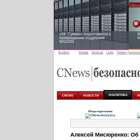
«Mr. Сумкин» подготовился к
К
прекращению поддержки
б
WS2003
English
Mobile
Android
Light
Twitter (topnew
Заоблачная оптимизация: как
Р
Faberlic изменил подход к
п
аналитике
АНАЛИТИКА
CNEWS
НОВОСТИ
К
Обзор подготовлен
Алексей Мисюренко: Об