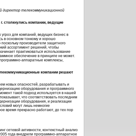
ий директор телекоммуникационной
 г. столкнулись компании, ведущие
угроз для компаний, ведущих бизнес в
сь в основном тонкому и хорошо
о поскольку производители защитного
окий ассортимент решений, чтобы
 начинает практиковаться использование
аммное обеспечение в принципе не может.
программно-аппаратные
комплексы,
 телекоммуникационные компании решают
ем новых опасностей, разрабатывать и
дернизацию оборудования и программного
омент такой подход используется в нашей
показывает, что соответствовать последним
дернизации оборудования, и реализации
условий могут лишь немногие
е время прекрасно работают, до тех пор
нг сетевой активности, контекстный анализ
2005 года внедрили
программно-аппаратное