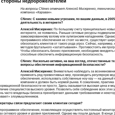
о стороны недоброжелателей
На вопросы CNews отвечает Алексей Мисюренко, техническ
компании «Караван».
CNews: С какими новыми угрозами, по вашим данным, в 2005
деятельность в интернете?
Алексей Мисюренко:
По большому счету принципиально новых 
интернете, не появилось. Раньше сетевые ресурсы подвергали
замаскированному взлому или хулиганским нападениям. Однак
программного обеспечения не стоят на месте, существует шир
обезопасить клиентов от такого рода угроз. Сейчас, например,
методов брутального «затаптывания». Противостоять им прогр
Чтобы обезопасить бизнес-приложения, необходимо внедрять
способные обеспечить информационную безопасность.
CNews: Насколько активно, на ваш взгляд, отечественные
вопросы обеспечения информационной безопасности?
Алексей Мисюренко:
Внимательно наблюдать за возникновени
применять ряд превентивных мер, производить регулярную мо
обеспечения, использовать собственные
ноу-хау
— на данный м
компании и должен быть нормой рынка. К сожалению, практика 
ормационной безопасности не просто. Здесь сказывается высокая цена и мо
личие специалистов высокого уровня. Позволить себе соблюдение всех этих 
нь часто владельцы бизнеса пренебрегают данными требованиями и некоторо
вывают» злоумышленников.
ераторы связи предлагают своим клиентам сегодня?
 программное обеспечение, позволяющее осуществлять постоянный монитори
ах сетевого уровня и уровня приложений. Однако мы пошли дальше. В конце 