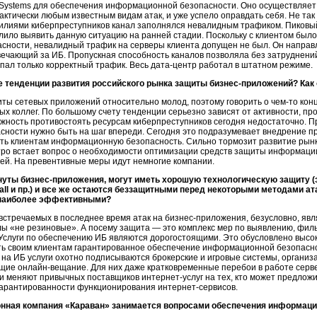
 Systems для обеспечения информационной безопасности. Оно осуществляе
ктически любым известным видам атак, и уже успело оправдать себя. Не так
Усилиями киберпреступников канал заполнялся невалидным трафиком. Пиковы
лило выявить данную ситуацию на ранней стадии. Поскольку с клиентом был
ности, невалидный трафик на серверы клиента допущен не был. Он направ
вечающий за ИБ. Пропускная способность каналов позволяла без затруднений
пал только корректный трафик. Весь дата-центр работал в штатном режиме.
ие тенденции развития российского рынка защиты бизнес-приложений? Как
ты сетевых приложений относительно молод, поэтому говорить о
чем-то
конц
х коллег. По большому счету тенденции серьезно зависят от активности, 
ожность противостоять ресурсам киберпреступников сегодня недостаточно. П
ности нужно быть на шаг впереди. Сегодня это подразумевает внедрение п
ть клиентам информационную безопасность. Сильно тормозит развитие рынк
стро встает вопрос о необходимости оптимизации средств защиты информаци
ей. На превентивные меры идут немногие компании.
рнуты
бизнес-приложения
, могут иметь хорошую технологическую защиту (
wall и пр.) и все же остаются беззащитными перед некоторыми методами а
я наиболее эффективными?
встречаемых в последнее время атак на
бизнес-приложения
, безусловно, я
лы «не резиновые». А посему защита — это комплекс мер по выявлению, фил
Услуги по обеспечению ИБ являются дорогостоящими. Это обусловлено выс
ь своим клиентам гарантированное обеспечение информационной безопасно
о на ИБ услуги охотно подписываются брокерские и игровые системы, органи
дущие онлайн-вещание. Для них даже кратковременные перебои в работе сер
нии меняют привычных поставщиков
интернет-услуг
на тех, кто может предлож
гарантированности функционирования интернет-сервисов.
нная компания «Караван» занимается вопросами обеспечения информацион