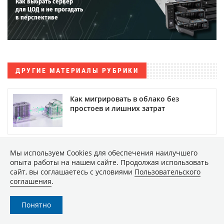
Как выбрать сервер
для ЦОД и не прогадать
в перспективе
ДРУГИЕ МАТЕРИАЛЫ РУБРИКИ
Как мигрировать в облако без
простоев и лишних затрат
Кошельку будет очень больно.
Мы используем Сookies для обеспечения наилучшего
Компаниям влетит в копеечку
опыта работы на нашем сайте. Продолжая использовать
принудительный переход на
сайт, вы соглашаетесь с условиями
Пользовательского
российские сертификаты
соглашения
.
безопасности
Понятно
Китайский ИТ-рынок в 2026 году: гид
для российского экспортера