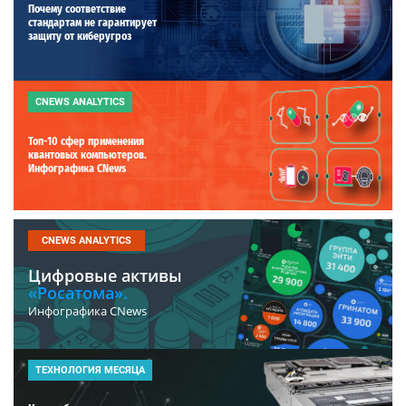
Почему соответствие
стандартам не гарантирует
защиту от киберугроз
CNEWS ANALYTICS
Топ-10 сфер применения
квантовых компьютеров.
Инфографика CNews
CNEWS ANALYTICS
Цифровые активы
«Росатома».
Инфографика CNews
ТЕХНОЛОГИЯ МЕСЯЦА