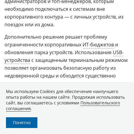
администраторов и топ-менеджеров, которым
необходимо подключаться к системам вне
корпоративного контура — с личных устройств, из
поездок или из дома.
Дополнительно решение решает проблему
ограниченности корпоративных
ИТ-бюджетов
и
обновления парка устройств. Использование
USB-
устройства
с защищенным терминальным режимом
позволяет организовать безопасную работу из
недоверенной среды и обходится существенно
дешевле, чем закупка новых корпоративных
ноутбуков
с установленным ПО.
Мы используем Сookies для обеспечения наилучшего
опыта работы на нашем сайте. Продолжая использовать
сайт, вы соглашаетесь с условиями
Пользовательского
Также продукт закрывает сценарии работы внешних
соглашения
.
пользователей и подрядных организаций, которые
подключаются из неконтролируемых сред.
Понятно
Второе направление — доверенная загрузка для