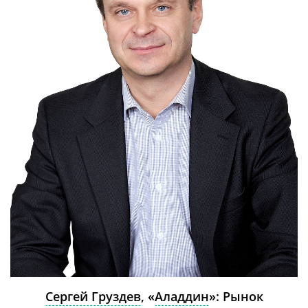
Сергей Груздев
, «
Аладдин
»: Рынок