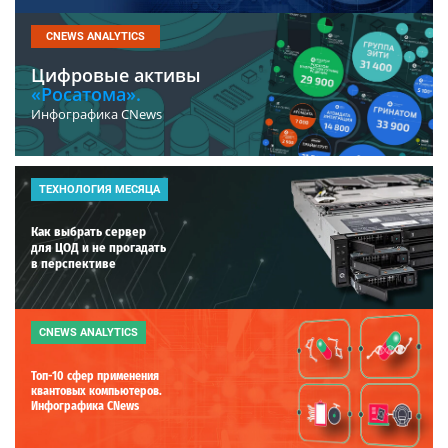
CNEWS ANALYTICS
Цифровые активы
«Росатома».
Инфографика CNews
ТЕХНОЛОГИЯ МЕСЯЦА
Как выбрать сервер
для ЦОД и не прогадать
в перспективе
CNEWS ANALYTICS
Топ-10 сфер применения
квантовых компьютеров.
Инфографика CNews