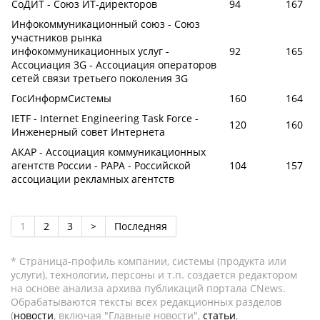
СоДИТ - Союз ИТ-директоров
94
167
Инфокоммуникационный союз - Союз
участников рынка
инфокоммуникационных услуг -
92
165
Ассоциация 3G - Ассоциация операторов
сетей связи третьего поколения 3G
ГосИнформСистемы
160
164
IETF - Internet Engineering Task Force -
120
160
Инженерный совет Интернета
АКАР - Ассоциация коммуникационных
агентств России - РАРА - Российской
104
157
ассоциации рекламных агентств
1
2
3
>
Последняя
* Страница-профиль компании, системы (продукта или
услуги), технологии, персоны и т.п. создается редактором
на основе анализа архива публикаций портала CNews.
Обрабатываются тексты всех редакционных разделов
(
новости
, включая "Главные новости",
статьи
,