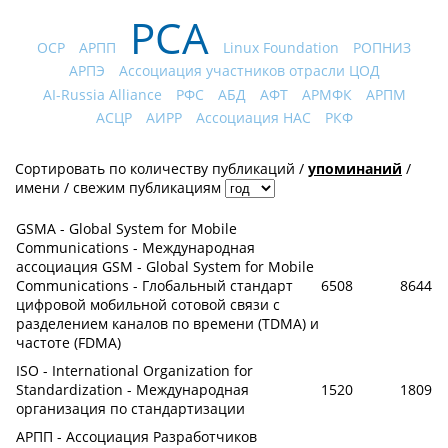
РСА
OCP
АРПП
Linux Foundation
РОПНИЗ
АРПЭ
Ассоциация участников отрасли ЦОД
AI-Russia Alliance
РФС
АБД
АФТ
АРМФК
АРПМ
АСЦР
АИРР
Ассоциация НАС
РКФ
Сортировать по
количеству публикаций
/
упоминаний
/
имени
/
свежим публикациям
GSMA - Global System for Mobile
Communications - Международная
ассоциация GSM - Global System for Mobile
Communications - Глобальный стандарт
6508
8644
цифровой мобильной сотовой связи с
разделением каналов по времени (TDMA) и
частоте (FDMA)
ISO - International Organization for
Standardization - Международная
1520
1809
организация по стандартизации
АРПП - Ассоциация Разработчиков