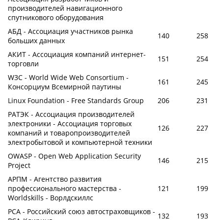
производителей навигационного
спутникового оборудования
АБД - Ассоциация участников рынка
140
258
больших данных
АКИТ - Ассоциация компаний интернет-
151
254
торговли
W3C - World Wide Web Consortium -
161
245
Консорциум Всемирной паутины
Linux Foundation - Free Standards Group
206
231
РАТЭК - Ассоциация производителей
электроники - Ассоциация торговых
126
227
компаний и товаропроизводителей
электробытовой и компьютерной техники
OWASP - Open Web Application Security
146
215
Project
АРПМ - Агентство развития
профессионального мастерства -
121
199
Worldskills - Ворлдскиллс
РСА - Российский союз автостраховщиков -
132
193