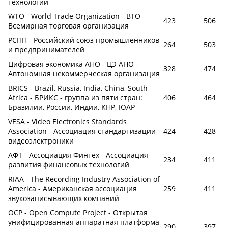
технологий
WTO - World Trade Organization - ВТО -
423
506
Всемирная торговая организация
РСПП - Российский союз промышленников
264
503
и предпринимателей
Цифровая экономика АНО - ЦЭ АНО -
328
474
Автономная некоммерческая организация
BRICS - Brazil, Russia, India, China, South
Africa - БРИКС - группа из пяти стран:
406
464
Бразилии, России, Индии, КНР, ЮАР
VESA - Video Electronics Standards
Association - Ассоциация стандартизации
424
428
видеоэлектроники
АФТ - Ассоциация Финтех - Ассоциация
234
411
развития финансовых технологий
RIAA - The Recording Industry Association of
America - Американская ассоциация
259
411
звукозаписывающих компаний
OCP - Open Compute Project - Открытая
унифицированная аппаратная платформа
290
397