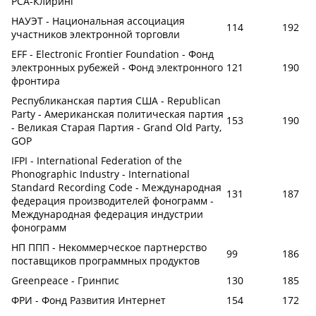
РСА-Клиринг
НАУЭТ - Национальная ассоциация
114
192
участников электронной торговли
EFF - Electronic Frontier Foundation - Фонд
электронных рубежей - Фонд электронного
121
190
фронтира
Республиканская партия США - Republican
Party - Американская политическая партия
153
190
- Великая Старая Партия - Grand Old Party,
GOP
IFPI - International Federation of the
Phonographic Industry - International
Standard Recording Code - Международная
131
187
федерация производителей фонограмм -
Международная федерация индустрии
фонограмм
НП ППП - Некоммерческое партнерство
99
186
поставщиков программных продуктов
Greenpeace - Гринпис
130
185
ФРИ - Фонд Развития Интернет
154
172