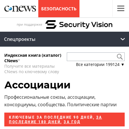
БЕЗОПАСНОСТЬ
при поддержке
Спецпроекты
Индексная книга (каталог)
CNews
*
Все категории
199124
▼
Получите все материалы
CNews по ключевому слову
Ассоциации
Профессиональные союзы, ассоциации,
консорциумы, сообщества. Политические партии
КЛЮЧЕВЫЕ
ЗА ПОСЛЕДНИЕ 90 ДНЕЙ
,
ЗА
ПОСЛЕДНИЕ 180 ДНЕЙ
,
ЗА ГОД