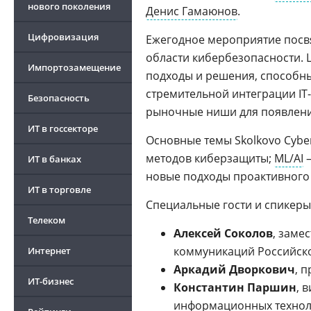
нового поколения
Денис Гамаюнов
.
Цифровизация
Ежегодное мероприятие посв
области кибербезопасности. 
Импортозамещение
подходы и решения, способн
стремительной интеграции IT
Безопасность
рыночные ниши для появлени
ИТ в госсекторе
Основные темы Skolkovo Cybe
методов киберзащиты;
ML/AI
–
ИТ в банках
новые подходы проактивного
ИТ в торговле
Специальные гости и спикер
Телеком
Алексей Соколов
, заме
коммуникаций Российск
Интернет
Аркадий Дворкович
, 
ИТ-бизнес
Константин Паршин
, 
информационных технол