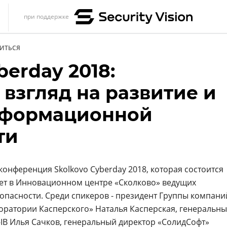
при поддержке
s
ИТЬСЯ
итика
berday 2018:
еренции
взгляд на развитие и
ет
нформационной
ика
ти
онференция Skolkovo Cyberday 2018, которая состоится
рет в Инновационном центре «Сколково» ведущих
зопасности. Среди спикеров - президент Группы компани
боратории Касперского» Наталья Касперская, генеральн
IB
Илья Сачков, генеральный директор «СолидСофт»