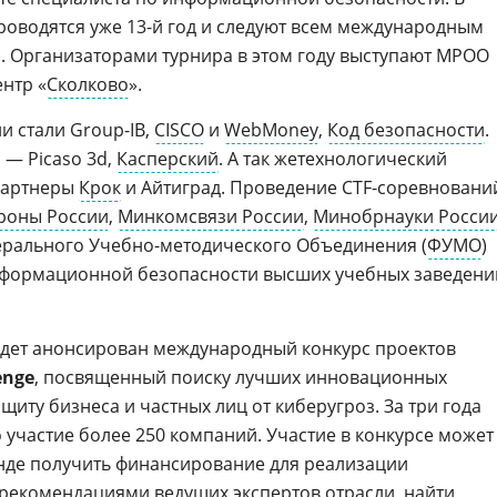
роводятся уже 13-й год и следуют всем международным
). Организаторами турнира в этом году выступают МРОО
нтр «
Сколково
».
и стали Group-IB,
CISCO
и
WebMoney
,
Код безопасности
.
— Picaso 3d,
Касперский
. А так жетехнологический
артнеры
Крок
и Айтиград. Проведение CTF-соревновани
роны России
,
Минкомсвязи России
,
Минобрнауки Росси
ерального Учебно-методического Объединения (
ФУМО
)
нформационной безопасности высших учебных заведени
будет анонсирован международный конкурс проектов
enge
, посвященный поиску лучших инновационных
иту бизнеса и частных лиц от киберугроз. За три года
 участие более 250 компаний. Участие в конкурсе может
де получить финансирование для реализации
 рекомендациями ведущих экспертов отрасли, найти