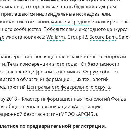
ь компанию, которая может стать будущим лидером
се приглашаются индивидуальные исследователи,
логические компании,
малые и средние
инжиниринговы
чного сообщества. Победителями ежегодного конкурса
ge
уже становились:
Wallarm
, Group-IB,
Secure Bank
, Safe-
 конференция, посвященная исключительно вопросам
. Тема конференции этого года: «От безопасности
езопасности цифровой экономики». Форум соберёт
алистов в области информационных технологий
предприятий
Центрального федерального округа
.
ay 2018 – Кластер информационных технологий Фонда
ая общественная организации «Ассоциация
ационной безопасности» (МРОО «
АРСИБ
»).
платное по предварительной регистрации.