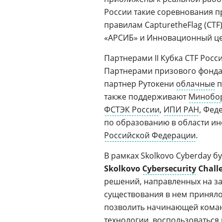
России такие соревнования п
правилам CapturetheFlag (CTF
«АРСИБ» и Инновационный це
Партнерами II Кубка CTF Росси
Партнерами призового фонда 
партнер Рутокени
облачные
п
также поддерживают
Минобо
ФСТЭК России
,
ИПИ РАН
, Фед
по образованию в области и
Российской Федерации
.
В рамках Skolkovo Cyberday 
Skolkovo
Cybersecurity
Chall
решений, направленных на защ
существования в нем приняло
позволить начинающей коман
технологии, воспользоваться