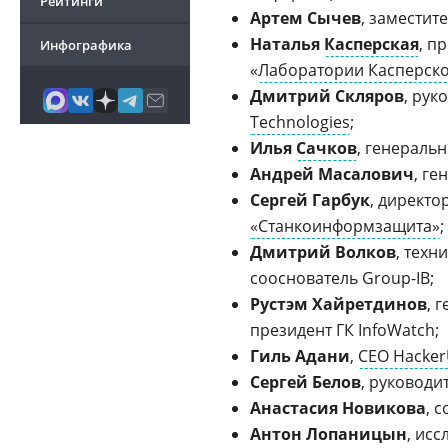
Рейтинги
Артем Сычев
, заместит
Наталья
Касперская
, п
Инфографика
«
Лаборатории Касперск
Дмитрий Скляров
, рук
Technologies
;
Илья
Сачков
, генераль
Андрей Масалович
, ге
Сергей Гарбук
, директ
«Станкоинформзащита»
;
Дмитрий Волков
, техн
сооснователь Group-IB;
Рустэм Хайретдинов
, 
президент ГК InfoWatch;
Гиль Адани
,
CEO Hacke
Сергей Белов
, руководи
Анастасия Новикова
, 
Антон Лопаницын
, ис