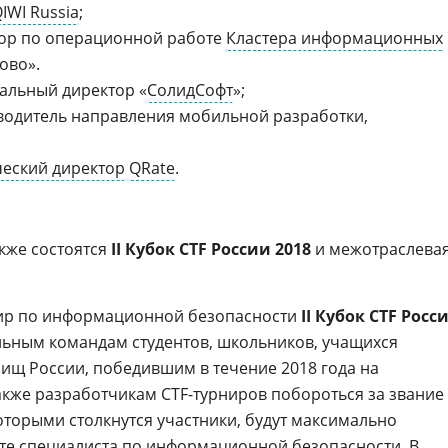
IWI Russia
;
тор по операционной работе
Кластера информационных
ово».
ральный директор «
СолидСофт
»;
оводитель направления мобильной разработки,
ческий директор
QRate
.
акже состоятся
II Кубок CTF России 2018
и межотраслева
ир по информационной безопасности
II Кубок CTF Росс
льным командам студентов, школьников, учащихся
лищ России, победившим в течение 2018 года на
также разработчикам CTF-турниров побороться за звание
оторыми столкнутся участники, будут максимально
те специалиста по информационной безопасности. В