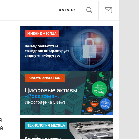
КАТАЛОГ
МНЕНИЕ МЕСЯЦА
Почему соответствие
стандартам не гарантирует
защиту от киберугроз
CNEWS ANALYTICS
Цифровые активы
«Росатома».
Инфографика CNews
й
ТЕХНОЛОГИЯ МЕСЯЦА
ый
Как выбрать сервер