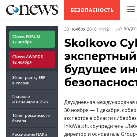
БЕЗОПАСНОСТЬ
CNew
|
30 ноября 2018 14:12
ПОДЕЛ
Анал
CNews FORUM
Skolkovo Cy
12 ноября
Конф
экспертный 
CNews AWARDS
Марк
12 ноября
будущее и
Техн
30 лет рынку ERP
безопаснос
ТВ
в России
Главные
Двухдневная международная к
ИТ-сценарии
2026
30 ноября — 1 декабря, собе
10 лет российского
экспертов в области кибербе
бэкапа
InfoWatch, соучредитель «Ла
директор и основатель
Group-
Российские ПАКи