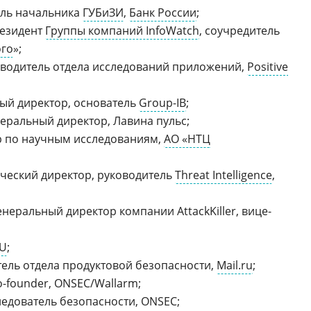
ель начальника
ГУБиЗИ
,
Банк России
;
резидент
Группы компаний InfoWatch
, соучредитель
ого
»;
оводитель отдела исследований приложений,
Positive
ный директор, основатель
Group-IB
;
неральный директор, Лавина пульс;
ор по научным исследованиям,
АО «НТЦ
ический директор, руководитель
Threat Intelligence
,
генеральный директор компании AttackKiller, вице-
rU
;
тель отдела продуктовой безопасности,
Mail.ru
;
co-founder, ONSEC/Wallarm;
следователь безопасности, ONSEC;