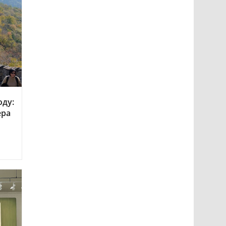
оду:
ера