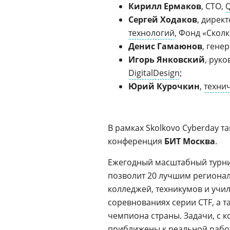
Кирилл Ермаков
, CTO,
Q
Сергей Ходаков
, дирек
технологий
, Фонд «Сколк
Денис Гамаюнов
, гене
Игорь Янковский
, рук
DigitalDesign
;
Юрий Курочкин
,
техни
В рамках Skolkovo Cyberday т
конференция
БИТ Москва
.
Ежегодный масштабный турн
позволит 20 лучшим региона
колледжей, техникумов и учи
соревнованиях серии CTF, а 
чемпиона страны. Задачи, с к
приближены к реальной рабо