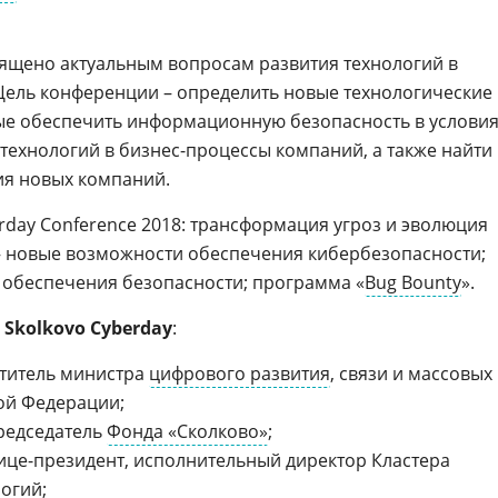
ящено актуальным вопросам развития технологий в
Цель конференции – определить новые технологические
ые обеспечить информационную безопасность в услови
-технологий в бизнес-процессы компаний, а также найти
я новых компаний.
rday Conference 2018: трансформация угроз и эволюция
 новые возможности обеспечения кибербезопасности;
 обеспечения безопасности; программа «
Bug Bounty
».
ы
Skolkovo Cyberday
:
ститель министра
цифрового развития
, связи и массовых
ой Федерации;
председатель
Фонда «Сколково»
;
вице-президент, исполнительный директор Кластера
огий;