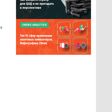
для ЦОД и не прогадать
в перспективе
CNEWS ANALYTICS
ях
Топ-10 сфер применения
квантовых компьютеров.
Инфографика CNews