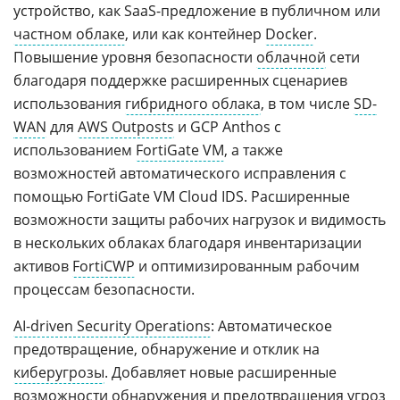
устройство, как SaaS-предложение в публичном или
частном облаке
, или как контейнер
Docker
.
Повышение уровня безопасности
облачной
сети
благодаря поддержке расширенных сценариев
использования
гибридного облака
, в том числе
SD-
WAN
для
AWS Outposts
и GCP Anthos с
использованием
FortiGate VM
, а также
возможностей автоматического исправления с
помощью FortiGate VM Cloud IDS. Расширенные
возможности защиты рабочих нагрузок и видимость
в нескольких облаках благодаря инвентаризации
активов
FortiCWP
и оптимизированным рабочим
процессам безопасности.
AI-driven Security Operations
: Автоматическое
предотвращение, обнаружение и отклик на
киберугрозы
. Добавляет новые расширенные
возможности обнаружения и предотвращения угроз