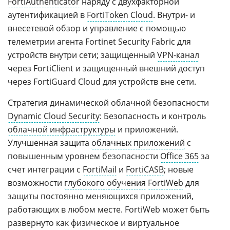
FortiAuthenticator
наряду с двухфакторной
аутентификацией в
FortiToken Cloud
. Внутри- и
внесетевой обзор и управление с помощью
телеметрии агента Fortinet Security Fabric для
устройств внутри сети; защищенный
VPN-канал
через FortiClient и защищенный внешний доступ
через FortiGuard Cloud для устройств вне сети.
Стратегия динамической облачной безопасности
Dynamic Cloud Security
: Безопасность и контроль
облачной инфраструктуры
и приложений.
Улучшенная защита
облачных приложений
с
повышенным уровнем безопасности
Office 365
за
счет интеграции с
FortiMail
и
FortiCASB
; новые
возможности
глубокого обучения
FortiWeb
для
защиты постоянно меняющихся приложений,
работающих в любом месте. FortiWeb может быть
развернуто как физическое и виртуальное