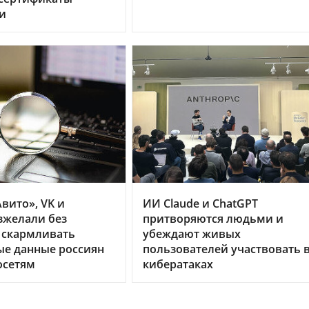
и
вито», VK и
ИИ Claude и ChatGPT
зжелали без
притворяются людьми и
 скармливать
убеждают живых
ые данные россиян
пользователей участвовать 
осетям
кибератаках