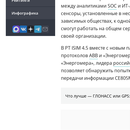
Рейтинги
между аналитиками
SOC
и ИТ-
сенсоры, установленные в не
Инфографика
зависимых обществах, к одной
смогут работать на общем сер
своей организации.
В PT ISIM 4.5 вместе с новым
протоколов
ABB
и «Энергомер
«Энергомера», лидера
россий
позволяет обнаружить попыт
передачи информации CE805
Что лучше — ГЛОНАСС или GPS: