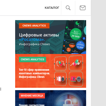
КАТАЛОГ
CNEWS ANALYTICS
Цифровые активы
«Росатома».
Инфографика CNews
CNEWS ANALYTICS
Топ-10 сфер применения
квантовых компьютеров.
Инфографика CNews
l
МНЕНИЕ МЕСЯЦА
Почему соответствие