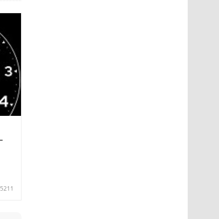
—
5211