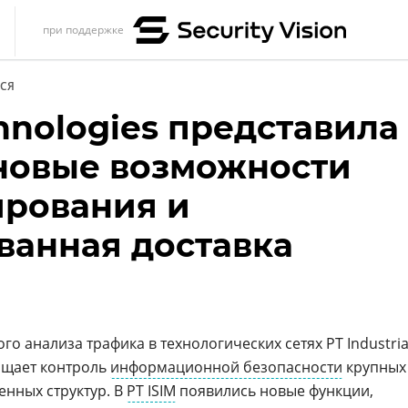
при поддержке
s
СЯ
итика
chnologies представила
еренции
: новые возможности
ет
рования и
ика
ванная доставка
го анализа трафика в технологических сетях PT Industria
рощает контроль
информационной безопасности
крупных
нных структур. В
PT ISIM
появились новые функции,