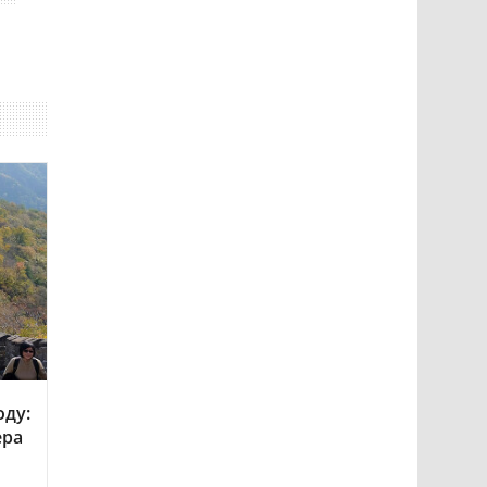
оду:
ера