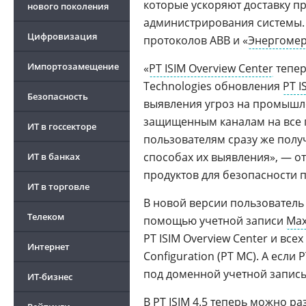
которые ускоряют доставку п
нового поколения
администрирования системы. 
Цифровизация
протоколов АВВ и «
Энергоме
Импортозамещение
«
PT ISIM Overview Center
тепер
Technologies обновления
PT I
Безопасность
выявления угроз на промышле
защищенным каналам на все п
ИТ в госсекторе
пользователям сразу же получ
способах их выявления», — о
ИТ в банках
продуктов для безопасности
ИТ в торговле
В новой версии пользователь 
Телеком
помощью учетной записи
Max
PT ISIM Overview Center и все
Интернет
Configuration (PT MC). А если
под доменной учетной запись
ИТ-бизнес
В PT ISIM 4.5 теперь можно ра