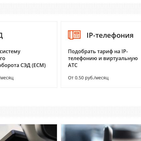
Д
IP-телефония
систему
Подобрать тариф на IP-
го
телефонию и виртуальную
борота СЭД (ECM)
АТС
/месяц
От 0.50 руб./месяц