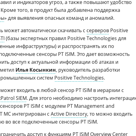
равил и индикаторов угроз, а также повышают удобство
Кроме того, в продукт была добавлена поддержка
ры
» для выявления опасных команд и аномалий.
ь может автоматически скачивать с
серверов
Positive
STI
(базы экспертных правил Positive Technologies для
нные инфраструктуры) и распространять их по
одключенные сенсоры PT ISIM. Это дает возможность
ить доступ к актуальной информации об атаках и
тметил
Илья Косынкин
, руководитель разработки
 промышленных систем
Positive Technologies
.
может входить в любой сенсор PT ISIM в иерархии с
Patrol SIEM
. Для этого необходимо настроить интеграци
х сенсоров PT ISIM с модулем PT Management and
 PT MC интегрирован c
Active Directory
, то можно входить
ю во все подключенные сенсоры PT ISIM.
зграничить доступ к функциям PT ISIM Overview Center