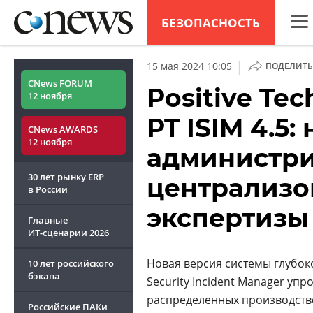
БЕЗОПАСНОСТЬ
CNew
|
15 мая 2024 10:05
ПОДЕЛИТЬ
Анал
CNews FORUM
Positive Te
12 ноября
Конф
PT ISIM 4.5
CNews AWARDS
Марк
12 ноября
администри
Техн
30 лет рынку ERP
централизо
ТВ
в России
экспертизы
Главные
ИТ-сценарии
2026
Новая версия системы глубоко
10 лет российского
бэкапа
Security Incident Manager уп
распределенных производстве
Российские ПАКи