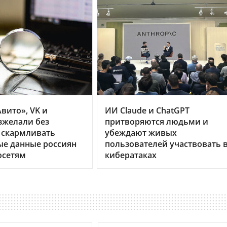
вито», VK и
ИИ Claude и ChatGPT
зжелали без
притворяются людьми и
 скармливать
убеждают живых
ые данные россиян
пользователей участвовать 
осетям
кибератаках