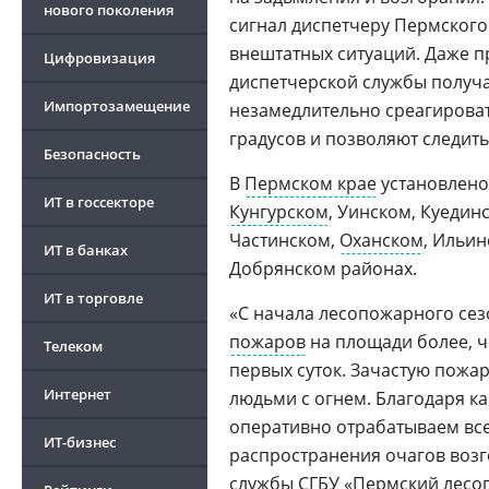
нового поколения
сигнал диспетчеру Пермского
внештатных ситуаций. Даже 
Цифровизация
диспетчерской службы получ
Импортозамещение
незамедлительно среагироват
градусов и позволяют следить
Безопасность
В
Пермском крае
установлено 
ИТ в госсекторе
Кунгурском
, Уинском, Куедин
Частинском,
Оханском
, Ильин
ИТ в банках
Добрянском районах.
ИТ в торговле
«С начала лесопожарного сез
пожаров
на площади более, ч
Телеком
первых суток. Зачастую пож
Интернет
людьми с огнем. Благодаря к
оперативно отрабатываем все
ИТ-бизнес
распространения очагов возг
службы СГБУ «Пермский лес