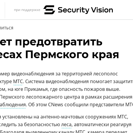
при поддержке
s
ЛИТЬСЯ
итика
ет предотвратить
еренции
есах Пермского края
ет
ика
амер видеонаблюдения за территорией лесополос
ктуре
МТС
. Система видеонаблюдения помогает защитит
ном, на юге Прикамья, где опасность пожаров выше.
 Пермского лесопожарного центра в рамках расширения
наблюдения
. Об этом CNews сообщили представители МТ
 установлены на антенно-мачтовых сооружениях МТС,
следить за безопасностью
леса
, автоматически реагируя
 Благодаря выделенному каналу МТС, камера передает