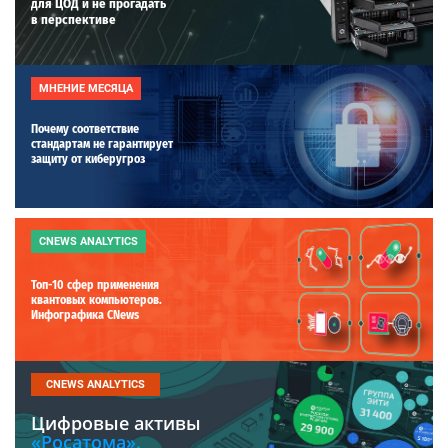
для ЦОД и не прогадать
в перспективе
МНЕНИЕ МЕСЯЦА
Почему соответствие
стандартам не гарантирует
защиту от киберугроз
CNEWS ANALYTICS
Топ-10 сфер применения
квантовых компьютеров.
Инфографика CNews
CNEWS ANALYTICS
Цифровые активы
«Росатома».