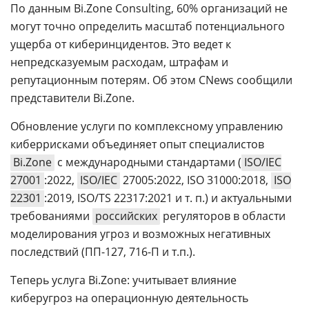
По данным Bi.Zone Consulting, 60% организаций не
могут точно определить масштаб потенциального
ущерба от киберинцидентов. Это ведет к
непредсказуемым расходам, штрафам и
репутационным потерям. Об этом CNews сообщили
представители Bi.Zone.
Обновление услуги по комплексному управлению
киберрисками объединяет опыт специалистов
Bi.Zone
с международными стандартами (
ISO/IEC
27001
:2022,
ISO/IEC
27005:2022, ISO 31000:2018,
ISO
22301
:2019, ISO/TS 22317:2021 и т. п.) и актуальными
требованиями
российских
регуляторов в области
моделирования угроз и возможных негативных
последствий (ПП-127, 716-П и т.п.).
Теперь услуга Bi.Zone: учитывает влияние
киберугроз на операционную деятельность