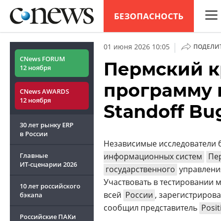
БЕЗОПАСНОСТЬ
CNew
|
01 июня 2026 10:05
ПОДЕЛИ
Анал
CNews FORUM
Пермский к
12 ноября
Конф
программу 
CNews AWARDS
Марк
12 ноября
Standoff Bu
Техн
30 лет рынку ERP
ТВ
в России
Независимые исследователи 
Главные
информационных систем
Пе
ИТ-сценарии
2026
государственного
управления
Участвовать в тестировании 
10 лет российского
всей
России
, зарегистриров
бэкапа
сообщил представитель
Posit
Российские ПАКи