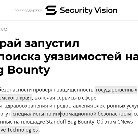
при поддержке
s
ТЬСЯ
итика
рай запустил
еренции
поиска уязвимостей н
ет
g Bounty
ика
безопасности проверят защищенность
государственных
рмского края
, включая сервисы в сфере
, здравоохранения и предоставления электронных услуг
могут
специалисты по информационной безопасности
с
анные на площадке Standoff Bug Bounty. Об этом CNews
ive Technologies
.