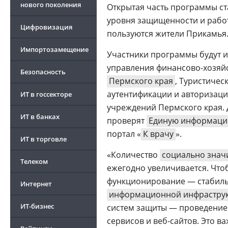
нового поколения
Открытая часть программы ст
уровня защищенности и рабо
Цифровизация
пользуются жители Прикамья
Импортозамещение
Участники программы будут 
управления финансово-хозяй
Безопасность
Пермского края
, Туристичес
аутентификации и авторизаци
ИТ в госсекторе
учреждений Пермского края. 
ИТ в банках
проверят
Единую информаци
портал «
К врачу
».
ИТ в торговле
«Количество
социально зна
Телеком
ежегодно увеличивается. Что
функционирование — стабиль
Интернет
информационной инфрастру
ИТ-бизнес
систем защиты — проведение
сервисов и веб-сайтов. Это 