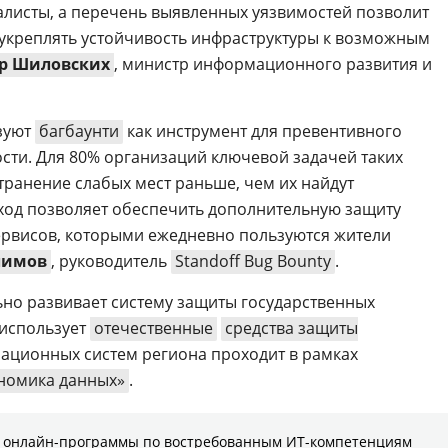
листы, а перечень выявленных уязвимостей позволит
 укреплять устойчивость инфраструктуры к возможным
р Шиловских
, министр информационного развития и
зуют
багбаунти
как инструмент для превентивного
ти. Для 80% организаций ключевой задачей таких
транение слабых мест раньше, чем их найдут
дход позволяет обеспечить дополнительную защиту
ервисов, которыми ежедневно пользуются жители
лимов
, руководитель
Standoff Bug Bounty
.
но развивает систему защиты государственных
использует
отечественные
средства защиты
ационных систем региона проходит в рамках
номика данных»
.
е онлайн-программы по востребованным ИТ-компетенциям