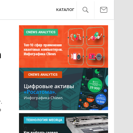
КАТАЛОГ
CNEWS ANALYTICS
Топ-10 сфер применения
квантовых компьютеров.
а
Инфографика CNews
CNEWS ANALYTICS
Цифровые активы
«Росатома».
Инфографика CNews
.
о
ТЕХНОЛОГИЯ МЕСЯЦА
Как выбрать сервер