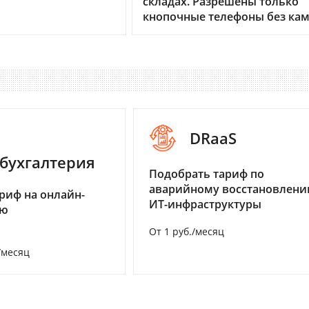
складах. Разрешены только
кнопочные телефоны без ка
DRaaS
бухгалтерия
Подобрать тариф по
аварийному восстановлен
риф на онлайн-
ИТ-инфраструктуры
ию
От 1 руб./месяц
/месяц