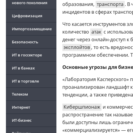
нового поколения
образования,
транспорта
. В
инцидентов в сферах транспо
Цифровизация
Что касается инструментов зл
Импортозамещение
количество
атак
с использов
денег через онлайн-доступ к 
Безопасность
эксплойтов
, то есть вредон
программном обеспечении. Т
ИТ в госсекторе
Основные угрозы для бизне
ИТ в банках
«Лаборатория Касперского» п
ИТ в торговле
проанализирован ландшафт киб
Телеком
тенденции, а также приведена
Кибершпионаж
и коммерчес
Интернет
распространение так называ
ИТ-бизнес
были доступны лишь огранич
«коммерциализируется» — его