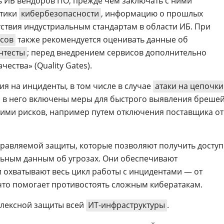
 ИБ вендоров ПО, прежде чем заключать с ними
итики
кибербезопасности
, информацию о прошлых
тствия индустриальным стандартам в области ИБ. При
сов
также рекомендуется оценивать данные об
нтесты
; перед внедрением сервисов дополнительно
чества» (Quality Gates).
я на инциденты, в том числе в случае
атаки на цепочки
то в него включены меры для быстрого выявления бреше
ими рисков, например путем отключения поставщика от
равляемой защиты, которые позволяют получить доступ
льным данным об угрозах. Они обеспечивают
 охватывают весь цикл работы с инцидентами — от
что помогает противостоять сложным кибератакам.
лексной защиты всей
ИТ-инфраструктуры
.