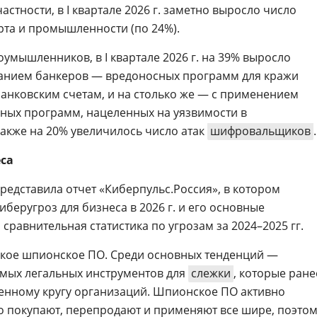
 частности, в I квартале 2026 г. заметно выросло число
рта и промышленности (по 24%).
оумышленников, в I квартале 2026 г. на 39% выросло
анием банкеров — вредоносных программ для кражи
банковским счетам, и на столько же — с применением
осных программ, нацеленных на уязвимости в
акже на 20% увеличилось число атак
шифровальщиков
.
са
редставила отчет «Киберпульс.Россия», в котором
еругроз для бизнеса в 2026 г. и его основные
 сравнительная статистика по угрозам за 2024–2025 гг.
кое шпионское ПО. Среди основных тенденций —
емых легальных инструментов для
слежки
, которые ране
енному кругу организаций. Шпионское ПО активно
 покупают, перепродают и применяют все шире, поэто