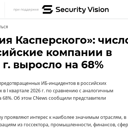
при поддержке
s
ТЬСЯ
итика
ия Касперского»: числ
еренции
ссийские компании в
ет
 г. выросло на 68%
ика
предотвращенных ИБ-инцидентов в российских
х в I квартале 2026 г. по сравнению с аналогичным
на 68%. Об этом CNews сообщили представители
 проявляют интерес к наиболее значимым отраслям, в
зациям из госсектора, промышленности, финансов, сфе