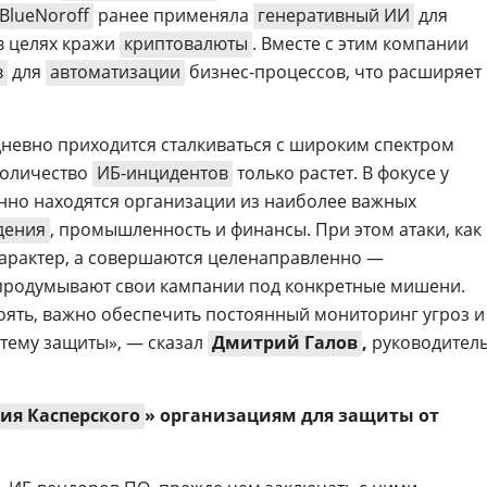
BlueNoroff
ранее применяла
генеративный ИИ
для
в целях кражи
криптовалюты
. Вместе с этим компании
в
для
автоматизации
бизнес-процессов, что расширяет
невно приходится сталкиваться с широким спектром
количество
ИБ-инцидентов
только растет. В фокусе у
но находятся организации из наиболее важных
дения
, промышленность и финансы. При этом атаки, как
характер, а совершаются целенаправленно —
родумывают свои кампании под конкретные мишени.
ять, важно обеспечить постоянный мониторинг угроз и
тему защиты», — сказал
Дмитрий Галов
,
руководител
ия Касперского
» организациям для защиты от