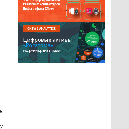
Топ-10 сфер применения
квантовых компьютеров.
Инфографика CNews
CNEWS ANALYTICS
Цифровые активы
«Росатома».
Инфографика CNews
е
му