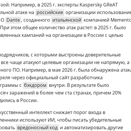
зой. Например, в 2025 г. эксперты Kaspersky GReAT
льной атаке на
российские
организации использовани
ПО
Dante
, созданного
итальянской
компанией Mement
. При этом общее количество атак растет: в 2025 г. было
вленных кампаний на организации в России с целью
 подрядчиков, с которыми выстроены доверительные
все чаще атакуют целевые организации не напрямую, а
ного ПО. Например, в мае 2026 г. была обнаружена атак
преля через официальный сайт разработчика
ограммы с
бэкдором
внутри. В результате было
сяч заражений в более чем ста странах, причем 20%
дились в России.
скусственный интеллект снижает порог входа в
ленники используют ИИ, чтобы писать убедительные
ировать
вредоносный код
и автоматизировать другие