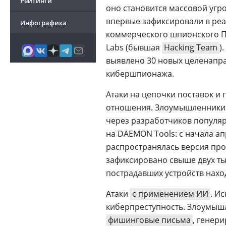
Рейтинги
оно становится массовой угро
впервые зафиксировали в реа
Инфографика
коммерческого шпионского 
Labs (бывшая
Hacking Team
)
выявлено 30 новых целенапра
кибершпионажа.
Атаки на цепочки поставок и
отношения. Злоумышленники 
через разработчиков популяр
на DAEMON Tools: с начала а
распространялась версия пр
зафиксировано свыше двух ты
пострадавших устройств нахо
Атаки
с применением ИИ
. И
киберпреступность. Злоумыш
фишинговые письма
, генер