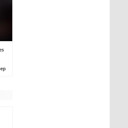
es
мер