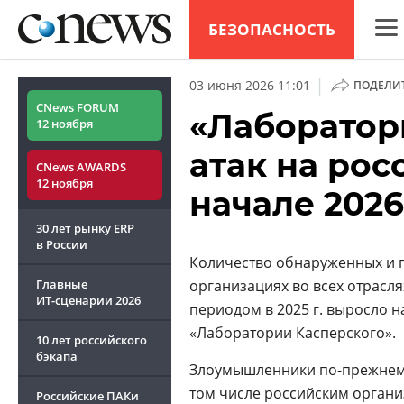
БЕЗОПАСНОСТЬ
CNew
|
03 июня 2026 11:01
ПОДЕЛИ
Анал
CNews FORUM
«Лаборатор
12 ноября
Конф
атак на ро
CNews AWARDS
Марк
12 ноября
начале 2026
Техн
30 лет рынку ERP
ТВ
в России
Количество обнаруженных и 
Главные
организациях во всех отрасля
ИТ-сценарии
2026
периодом в 2025 г. выросло 
«Лаборатории Касперского».
10 лет российского
бэкапа
Злоумышленники по-прежнему
том числе российским органи
Российские ПАКи