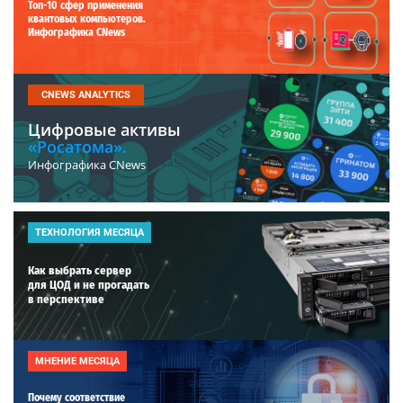
Топ-10 сфер применения
квантовых компьютеров.
Инфографика CNews
CNEWS ANALYTICS
Цифровые активы
«Росатома».
Инфографика CNews
ТЕХНОЛОГИЯ МЕСЯЦА
Как выбрать сервер
для ЦОД и не прогадать
в перспективе
МНЕНИЕ МЕСЯЦА
Почему соответствие