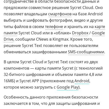
сотрудничестве в области безопасности данных и
предложили совместное решение Sycret Cloud. Оно
позволяет владельцам
смартфонов
на базе Android
выбирать и шифровать фотографии, видео и другие
типы файлов в своем
телефоне
и хранить их на
карте
памяти
Sycret Cloud или в «облаке»
Dropbox
/
Google
Drive
, сообщили CNews в Kingmax. Кроме того,
решение Sycret Text позволяет ее пользователям
обмениваться зашифрованными
SMS-сообщениями
.
В целом Sycret Cloud и Sycret Text состоят из двух
компонентов — карты памяти Sycret (с технологией
32-битного шифрования и объемом памяти 4,8 или
16МБ) и Sycret APP (приложение под
Android
,
которое можно загрузить с
Google Play
).
Особенность данного приложения безопасности
заключается в том, что для защиты шифрования и