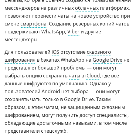
Бэкапы, которые обычно создаются пользователями
мессенджеров на различных
облачных
платформах,
позволяют перенести чаты на новое устройство при
смене
смартфона
. Создание резервных копий чатов
поддерживают WhatsApp,
Viber
и другие
мессенджеры.
Для пользователей
iOS
отсутствие
сквозного
шифрования
в бэкапах WhatsApp на
Google Drive
не
представляет большой проблемы — они могут
выбрать опцию сохранять
чаты
в
iCloud
, где все
данные шифруются по умолчанию. Однако у
пользователей
Android
нет выбора — они могут
сохранять чаты только
в Google
Drive. Таким
образом, к этим чатам, не защищенным
сквозным
шифрованием
, могут получить доступ специалисты,
обладающие достаточными навыками, в том числе
представители спецслужб.